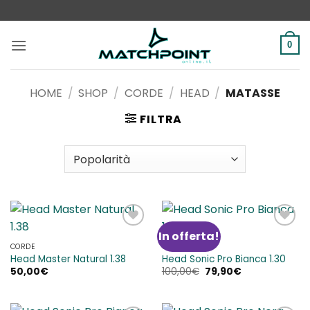
Salta
ai
contenuti
0
HOME
/
SHOP
/
CORDE
/
HEAD
/
MATASSE
FILTRA
In offerta!
Aggiungi
Aggiungi
alla lista
alla lista
CORDE
CORDE
dei
dei
Head Master Natural 1.38
Head Sonic Pro Bianca 1.30
desideri
desideri
Il
Il
50,00
€
100,00
€
79,90
€
prezzo
prezzo
originale
attuale
era:
è:
100,00€.
79,90€.