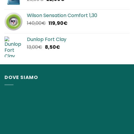
prezzo
prezzo
originale
attuale
Wilson Sensation Comfort 1,30
era:
è:
Il
Il
140,00
€
119,90
€
25,00€.
22,90€.
prezzo
prezzo
originale
attuale
Dunlop Fort Clay
era:
è:
Il
Il
13,00
€
8,50
€
140,00€.
119,90€.
prezzo
prezzo
originale
attuale
era:
è:
13,00€.
8,50€.
DOVE SIAMO