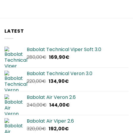
LATEST
Babolat Technical Viper Soft 3.0
Il
Il
280,00
€
169,90
€
prezzo
prezzo
originale
attuale
Babolat Technical Veron 3.0
era:
è:
Il
Il
220,00
€
134,90
€
280,00€.
169,90€.
prezzo
prezzo
originale
attuale
Babolat Air Veron 2.6
era:
è:
Il
Il
240,00
€
144,00
€
220,00€.
134,90€.
prezzo
prezzo
originale
attuale
Babolat Air Viper 2.6
era:
è:
Il
Il
320,00
€
192,00
€
240,00€.
144,00€.