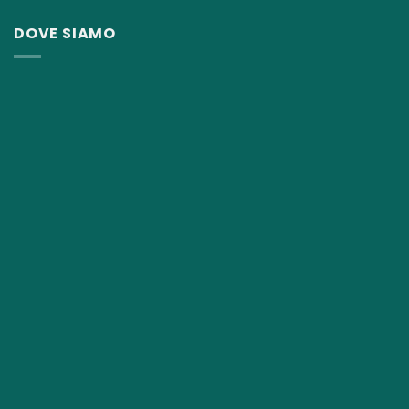
13,00€.
8,50€.
DOVE SIAMO