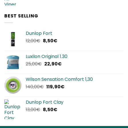
prezzo
prezzo
originale
attuale
era:
è:
BEST SELLING
320,00€.
192,00€.
Dunlop Fort
Il
Il
12,00
€
8,50
€
prezzo
prezzo
originale
attuale
Luxilon Original 1.30
era:
è:
Il
Il
25,00
€
22,90
€
12,00€.
8,50€.
prezzo
prezzo
originale
attuale
Wilson Sensation Comfort 1,30
era:
è:
Il
Il
140,00
€
119,90
€
25,00€.
22,90€.
prezzo
prezzo
originale
attuale
Dunlop Fort Clay
era:
è:
Il
Il
13,00
€
8,50
€
140,00€.
119,90€.
prezzo
prezzo
originale
attuale
era:
è: