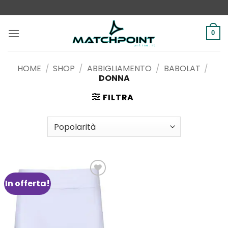
Salta
ai
contenuti
0
HOME
/
SHOP
/
ABBIGLIAMENTO
/
BABOLAT
/
DONNA
FILTRA
In offerta!
Aggiungi
alla lista
dei
desideri