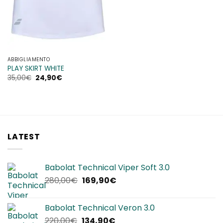
ABBIGLIAMENTO
PLAY SKIRT WHITE
Il
Il
35,00
€
24,90
€
prezzo
prezzo
originale
attuale
era:
è:
35,00€.
24,90€.
LATEST
Babolat Technical Viper Soft 3.0
Il
Il
280,00
€
169,90
€
prezzo
prezzo
originale
attuale
Babolat Technical Veron 3.0
era:
è:
Il
Il
220,00
€
134,90
€
280,00€.
169,90€.