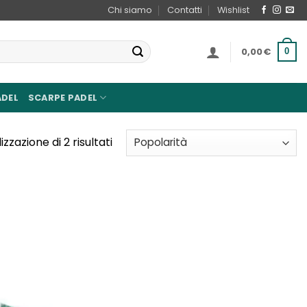
Chi siamo
Contatti
Wishlist
0,00
€
0
ADEL
SCARPE PADEL
Popolarità
izzazione di 2 risultati
Aggiungi
alla lista
dei
desideri