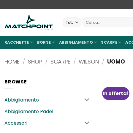
Salta
ai
contenuti
Cerca:
RACCHETTE
BORSE
ABBIGLIAMENTO
SCARPE
AC
HOME
/
SHOP
/
SCARPE
/
WILSON
/
UOMO
BROWSE
In offerta!
Abbigliamento
Abbigliamento Padel
Accessori