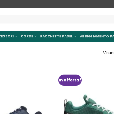
CESSORI
CORDE
RACCHETTE PADEL
ABBIGLIAMENTO P
Visual
In offerta!
Aggiungi
alla lista
dei
desideri