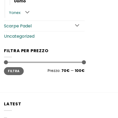
Uomo
Yonex
Scarpe Padel
Uncategorized
FILTRA PER PREZZO
Prezzo
Prezzo
Prezzo:
70€
—
100€
FILTRA
Min
Max
LATEST