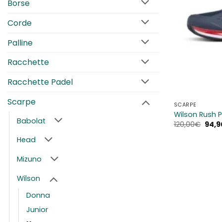
Borse
Corde
Palline
Racchette
Racchette Padel
Scarpe
SCARPE
Wilson Rush 
Babolat
Il
120,00
€
94,9
prez
origi
Head
era:
120,0
Mizuno
Wilson
Donna
Junior