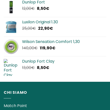
Dunlop Fort
Il
Il
12,00
€
8,50
€
prezzo
prezzo
originale
attuale
Luxilon Original 1.30
era:
è:
Il
Il
25,00
€
22,90
€
12,00€.
8,50€.
prezzo
prezzo
originale
attuale
Wilson Sensation Comfort 1,30
era:
è:
Il
Il
140,00
€
119,90
€
25,00€.
22,90€.
prezzo
prezzo
originale
attuale
Dunlop Fort Clay
era:
è:
Il
Il
13,00
€
8,50
€
140,00€.
119,90€.
prezzo
prezzo
originale
attuale
era:
è:
13,00€.
8,50€.
CHI SIAMO
Match Point