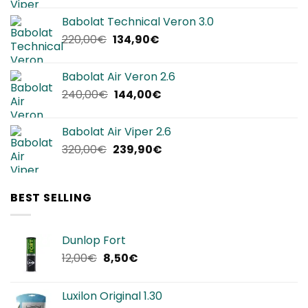
originale
attuale
Babolat Technical Veron 3.0
era:
è:
Il
Il
220,00
€
134,90
€
280,00€.
169,90€.
prezzo
prezzo
originale
attuale
Babolat Air Veron 2.6
era:
è:
Il
Il
240,00
€
144,00
€
220,00€.
134,90€.
prezzo
prezzo
originale
attuale
Babolat Air Viper 2.6
era:
è:
Il
Il
320,00
€
239,90
€
240,00€.
144,00€.
prezzo
prezzo
originale
attuale
era:
è:
BEST SELLING
320,00€.
239,90€.
Dunlop Fort
Il
Il
12,00
€
8,50
€
prezzo
prezzo
originale
attuale
Luxilon Original 1.30
era:
è: