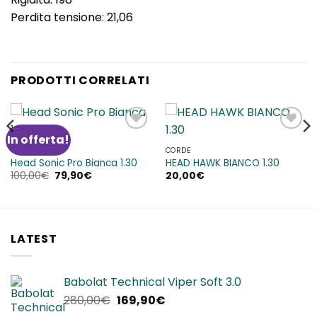
Perdita tensione: 21,06
PRODOTTI CORRELATI
In offerta!
Aggiungi
Aggiungi
alla lista
alla lista
CORDE
CORDE
dei
dei
Head Sonic Pro Bianca 1.30
HEAD HAWK BIANCO 1.30
desideri
desideri
Il
Il
100,00
€
79,90
€
20,00
€
prezzo
prezzo
originale
attuale
era:
è:
100,00€.
79,90€.
LATEST
Babolat Technical Viper Soft 3.0
Il
Il
280,00
€
169,90
€
prezzo
prezzo