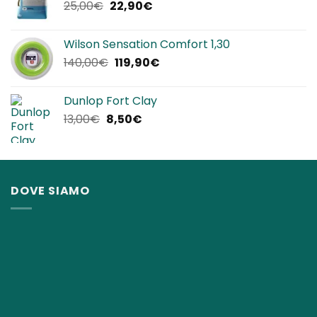
Il
Il
25,00
€
22,90
€
12,00€.
8,50€.
prezzo
prezzo
originale
attuale
Wilson Sensation Comfort 1,30
era:
è:
Il
Il
140,00
€
119,90
€
25,00€.
22,90€.
prezzo
prezzo
originale
attuale
Dunlop Fort Clay
era:
è:
Il
Il
13,00
€
8,50
€
140,00€.
119,90€.
prezzo
prezzo
originale
attuale
era:
è:
13,00€.
8,50€.
DOVE SIAMO