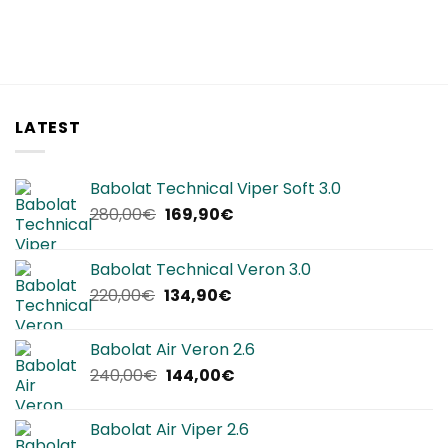
LATEST
Babolat Technical Viper Soft 3.0
Il
Il
280,00
€
169,90
€
prezzo
prezzo
originale
attuale
Babolat Technical Veron 3.0
era:
è:
Il
Il
220,00
€
134,90
€
280,00€.
169,90€.
prezzo
prezzo
originale
attuale
Babolat Air Veron 2.6
era:
è:
Il
Il
240,00
€
144,00
€
220,00€.
134,90€.
prezzo
prezzo
originale
attuale
Babolat Air Viper 2.6
era:
è: