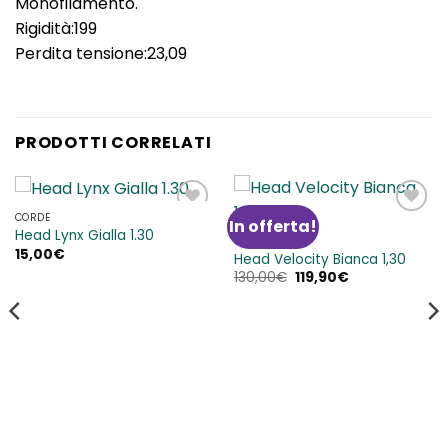
Monofilamento.
Rigidità:199
Perdita tensione:23,09
PRODOTTI CORRELATI
CORDE
In offerta!
Aggiungi
Aggiungi
Head Lynx Gialla 1.30
alla lista
alla lista
CORDE
15,00
€
dei
dei
Head Velocity Bianca 1,30
desideri
desideri
Il
Il
130,00
€
119,90
€
prezzo
prezzo
originale
attuale
era:
è:
130,00€.
119,90€.