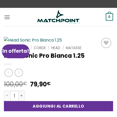
Salta
ai
contenuti
0
HOME
/
SHOP
/
CORDE
/
HEAD
/
MATASSE
In offerta!
Aggiungi
Head Sonic Pro Bianca 1.25
alla lista
dei
desideri
Il
Il
100,00
79,90
€
€
prezzo
prezzo
Head Sonic Pro Bianca 1.25 quantità
originale
attuale
era:
è:
AGGIUNGI AL CARRELLO
100,00€.
79,90€.