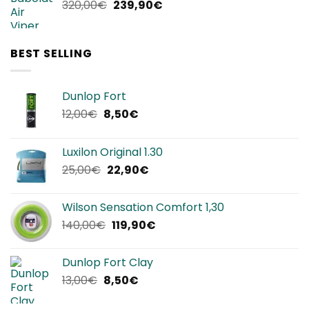
Il
Il
320,00
€
239,90
€
240,00€.
144,00€.
prezzo
prezzo
originale
attuale
era:
è:
BEST SELLING
320,00€.
239,90€.
Dunlop Fort
Il
Il
12,00
€
8,50
€
prezzo
prezzo
originale
attuale
Luxilon Original 1.30
era:
è:
Il
Il
25,00
€
22,90
€
12,00€.
8,50€.
prezzo
prezzo
originale
attuale
Wilson Sensation Comfort 1,30
era:
è:
Il
Il
140,00
€
119,90
€
25,00€.
22,90€.
prezzo
prezzo
originale
attuale
Dunlop Fort Clay
era:
è:
Il
Il
13,00
€
8,50
€
140,00€.
119,90€.
prezzo
prezzo
originale
attuale