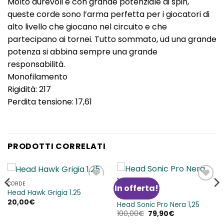
Molto durevoli e con grande potenziale di spin,
queste corde sono l’arma perfetta per i giocatori di
alto livello che giocano nel circuito e che
partecipano ai tornei. Tutto sommato, ud una grande
potenza si abbina sempre una grande
responsabilità.
Monofilamento
Rigidità: 217
Perdita tensione: 17,61
PRODOTTI CORRELATI
CORDE
In offerta!
Aggiungi
Aggiungi
Head Hawk Grigia 1.25
alla lista
alla lista
CORDE
20,00
€
dei
dei
Head Sonic Pro Nera 1,25
desideri
desideri
Il
Il
100,00
€
79,90
€
prezzo
prezzo