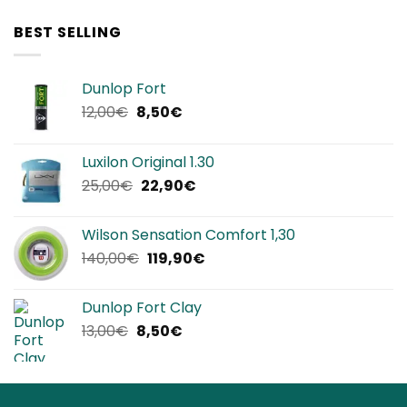
originale
attuale
era:
è:
BEST SELLING
320,00€.
239,90€.
Dunlop Fort
Il
Il
12,00
€
8,50
€
prezzo
prezzo
originale
attuale
Luxilon Original 1.30
era:
è:
Il
Il
25,00
€
22,90
€
12,00€.
8,50€.
prezzo
prezzo
originale
attuale
Wilson Sensation Comfort 1,30
era:
è:
Il
Il
140,00
€
119,90
€
25,00€.
22,90€.
prezzo
prezzo
originale
attuale
Dunlop Fort Clay
era:
è:
Il
Il
13,00
€
8,50
€
140,00€.
119,90€.
prezzo
prezzo
originale
attuale
era:
è:
13,00€.
8,50€.