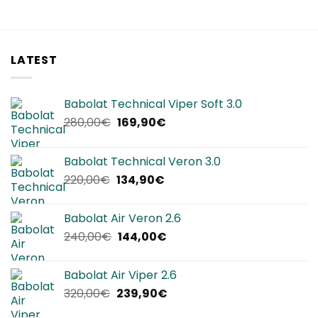
originale
attuale
era:
è:
100,00€.
79,90€.
LATEST
Babolat Technical Viper Soft 3.0
Il
Il
280,00
€
169,90
€
prezzo
prezzo
originale
attuale
Babolat Technical Veron 3.0
era:
è:
Il
Il
220,00
€
134,90
€
280,00€.
169,90€.
prezzo
prezzo
originale
attuale
Babolat Air Veron 2.6
era:
è:
Il
Il
240,00
€
144,00
€
220,00€.
134,90€.
prezzo
prezzo
originale
attuale
Babolat Air Viper 2.6
era:
è:
Il
Il
320,00
€
239,90
€
240,00€.
144,00€.
prezzo
prezzo