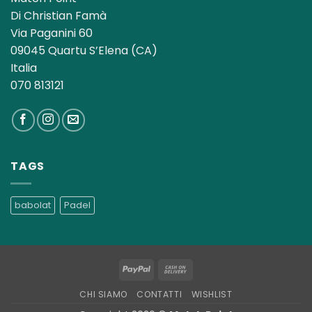
Di Christian Famà
Via Paganini 60
09045 Quartu S’Elena (CA)
Italia
070 813121
TAGS
babolat
Padel
PayPal
Cash
On
CHI SIAMO
CONTATTI
WISHLIST
Delivery