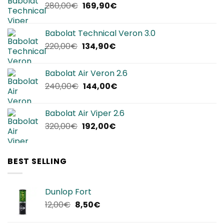
Il
Il
280,00
€
169,90
€
prezzo
prezzo
originale
attuale
Babolat Technical Veron 3.0
era:
è:
Il
Il
220,00
€
134,90
€
280,00€.
169,90€.
prezzo
prezzo
originale
attuale
Babolat Air Veron 2.6
era:
è:
Il
Il
240,00
€
144,00
€
220,00€.
134,90€.
prezzo
prezzo
originale
attuale
Babolat Air Viper 2.6
era:
è:
Il
Il
320,00
€
192,00
€
240,00€.
144,00€.
prezzo
prezzo
originale
attuale
era:
è:
BEST SELLING
320,00€.
192,00€.
Dunlop Fort
Il
Il
12,00
€
8,50
€
prezzo
prezzo