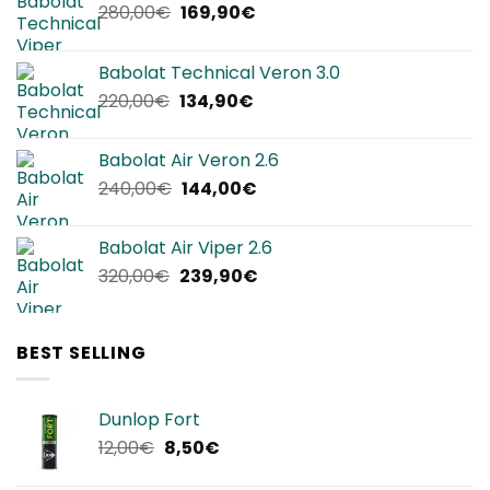
Il
Il
280,00
€
169,90
€
prezzo
prezzo
originale
attuale
Babolat Technical Veron 3.0
era:
è:
Il
Il
220,00
€
134,90
€
280,00€.
169,90€.
prezzo
prezzo
originale
attuale
Babolat Air Veron 2.6
era:
è:
Il
Il
240,00
€
144,00
€
220,00€.
134,90€.
prezzo
prezzo
originale
attuale
Babolat Air Viper 2.6
era:
è:
Il
Il
320,00
€
239,90
€
240,00€.
144,00€.
prezzo
prezzo
originale
attuale
era:
è:
BEST SELLING
320,00€.
239,90€.
Dunlop Fort
Il
Il
12,00
€
8,50
€
prezzo
prezzo