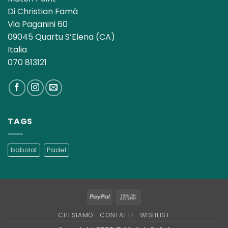
Di Christian Famà
Via Paganini 60
09045 Quartu S’Elena (CA)
Italia
070 813121
TAGS
babolat
Padel
PayPal
Cash
On
CHI SIAMO
CONTATTI
WISHLIST
Delivery