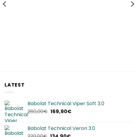
200,00€.
169,90€.
150,00€.
129,90€.
LATEST
Babolat Technical Viper Soft 3.0
Il
Il
280,00
€
169,90
€
prezzo
prezzo
originale
attuale
Babolat Technical Veron 3.0
era:
è:
Il
Il
220,00
€
134,90
€
280,00€.
169,90€.