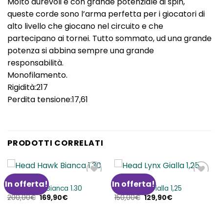
Molto durevoli e con grande potenziale di spin,
queste corde sono l’arma perfetta per i giocatori di
alto livello che giocano nel circuito e che
partecipano ai tornei. Tutto sommato, ud una grande
potenza si abbina sempre una grande
responsabilità.
Monofilamento.
Rigidità:217
Perdita tensione:17,61
PRODOTTI CORRELATI
CORDE
CORDE
In offerta!
In offerta!
Aggiungi
Aggiungi
Head Hawk Bianca 1.30
Head Lynx Gialla 1,25
alla lista
alla lista
Il
Il
Il
Il
200,00
€
169,90
€
150,00
€
129,90
€
dei
dei
prezzo
prezzo
prezzo
prezzo
desideri
desideri
originale
attuale
originale
attuale
era:
è:
era:
è: