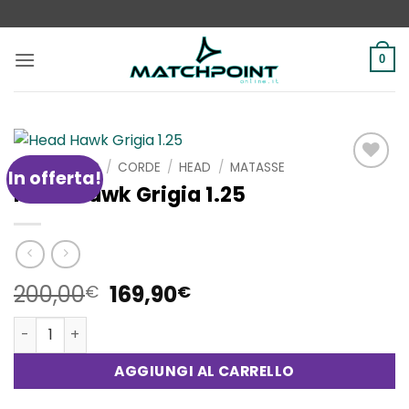
Salta
ai
contenuti
0
HOME
/
SHOP
/
CORDE
/
HEAD
/
MATASSE
In offerta!
Aggiungi
Head Hawk Grigia 1.25
alla lista
dei
desideri
Il
Il
200,00
169,90
€
€
prezzo
prezzo
Head Hawk Grigia 1.25 quantità
originale
attuale
era:
è:
AGGIUNGI AL CARRELLO
200,00€.
169,90€.