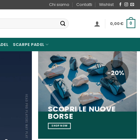
Chi siamo
Contatti
Wishlist
0,00
€
0
ADEL
SCARPE PADEL
-20%
SCOPRI LE NUOVE
BORSE
SHOP NOW