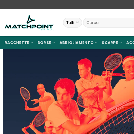
Salta
ai
contenuti
Cerca:
RACCHETTE
BORSE
ABBIGLIAMENTO
SCARPE
AC