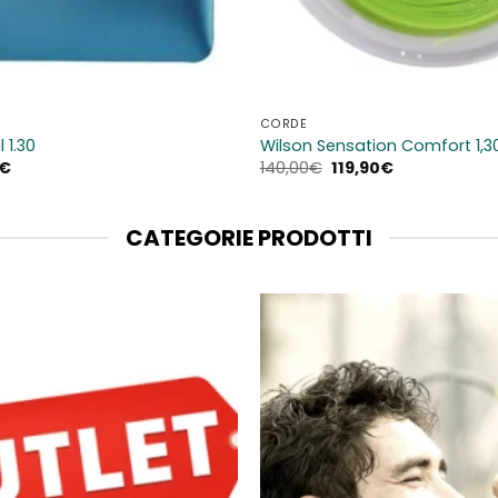
CORDE
 1.30
Wilson Sensation Comfort 1,3
Il
Il
Il
€
140,00
€
119,90
€
o
prezzo
prezzo
prezzo
ale
attuale
originale
attuale
è:
era:
è:
€.
22,90€.
140,00€.
119,90€.
CATEGORIE PRODOTTI