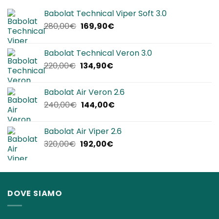
Babolat Technical Viper Soft 3.0
Il
Il
280,00
€
169,90
€
prezzo
prezzo
originale
attuale
Babolat Technical Veron 3.0
era:
è:
Il
Il
220,00
€
134,90
€
280,00€.
169,90€.
prezzo
prezzo
originale
attuale
Babolat Air Veron 2.6
era:
è:
Il
Il
240,00
€
144,00
€
220,00€.
134,90€.
prezzo
prezzo
originale
attuale
Babolat Air Viper 2.6
era:
è:
Il
Il
320,00
€
192,00
€
240,00€.
144,00€.
prezzo
prezzo
originale
attuale
era:
è:
320,00€.
192,00€.
DOVE SIAMO