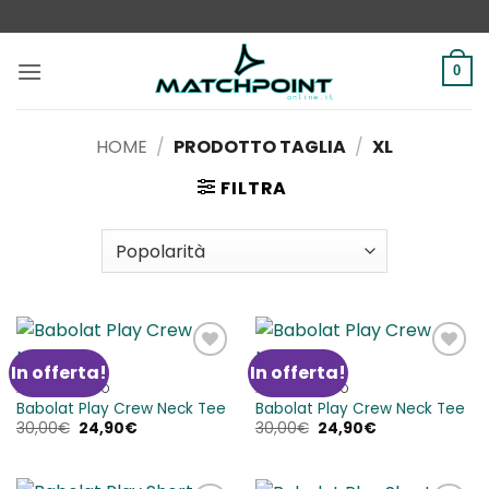
Salta
ai
contenuti
0
HOME
/
PRODOTTO TAGLIA
/
XL
FILTRA
In offerta!
In offerta!
Aggiungi
Aggiungi
alla lista
alla lista
ABBIGLIAMENTO
ABBIGLIAMENTO
dei
dei
Babolat Play Crew Neck Tee
Babolat Play Crew Neck Tee
desideri
desideri
Il
Il
Il
Il
30,00
€
24,90
€
30,00
€
24,90
€
prezzo
prezzo
prezzo
prezzo
originale
attuale
originale
attuale
era:
è:
era:
è:
30,00€.
24,90€.
30,00€.
24,90€.