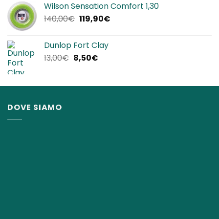
Wilson Sensation Comfort 1,30
era:
è:
Il
Il
140,00
€
119,90
€
25,00€.
22,90€.
prezzo
prezzo
originale
attuale
Dunlop Fort Clay
era:
è:
Il
Il
13,00
€
8,50
€
140,00€.
119,90€.
prezzo
prezzo
originale
attuale
era:
è:
13,00€.
8,50€.
DOVE SIAMO