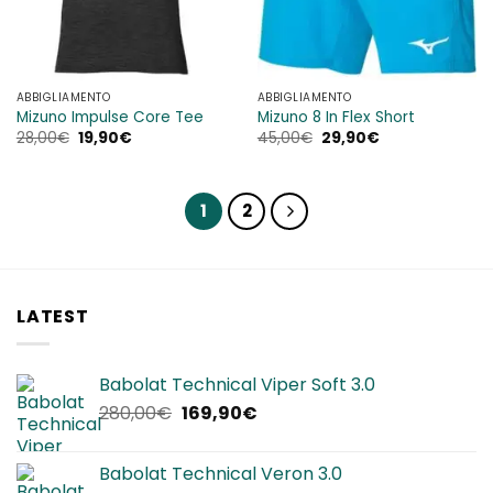
ABBIGLIAMENTO
ABBIGLIAMENTO
Mizuno Impulse Core Tee
Mizuno 8 In Flex Short
Il
Il
Il
Il
28,00
€
19,90
€
45,00
€
29,90
€
prezzo
prezzo
prezzo
prezzo
originale
attuale
originale
attuale
era:
è:
era:
è:
28,00€.
19,90€.
45,00€.
29,90€.
1
2
LATEST
Babolat Technical Viper Soft 3.0
Il
Il
280,00
€
169,90
€
prezzo
prezzo
originale
attuale
Babolat Technical Veron 3.0
era:
è: