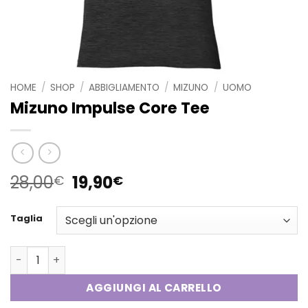
HOME
/
SHOP
/
ABBIGLIAMENTO
/
MIZUNO
/
UOMO
Mizuno Impulse Core Tee
Il
Il
28,00
19,90
€
€
prezzo
prezzo
originale
attuale
Taglia
era:
è:
28,00€.
19,90€.
Mizuno Impulse Core Tee quantità
AGGIUNGI AL CARRELLO