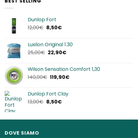
BEST SELLING
320,00€.
192,00€.
Dunlop Fort
Il
Il
12,00
€
8,50
€
prezzo
prezzo
originale
attuale
Luxilon Original 1.30
era:
è:
Il
Il
25,00
€
22,90
€
12,00€.
8,50€.
prezzo
prezzo
originale
attuale
Wilson Sensation Comfort 1,30
era:
è:
Il
Il
140,00
€
119,90
€
25,00€.
22,90€.
prezzo
prezzo
originale
attuale
Dunlop Fort Clay
era:
è:
Il
Il
13,00
€
8,50
€
140,00€.
119,90€.
prezzo
prezzo
originale
attuale
era:
è:
13,00€.
8,50€.
DOVE SIAMO