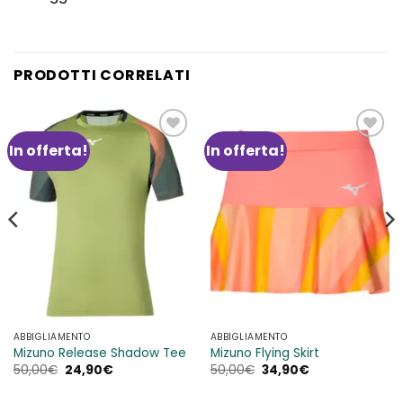
PRODOTTI CORRELATI
In offerta!
In offerta!
Aggiungi
Aggiungi
alla lista
alla lista
dei
dei
desideri
desideri
ABBIGLIAMENTO
ABBIGLIAMENTO
Mizuno Release Shadow Tee
Mizuno Flying Skirt
Il
Il
Il
Il
50,00
€
24,90
€
50,00
€
34,90
€
prezzo
prezzo
prezzo
prezzo
originale
attuale
originale
attuale