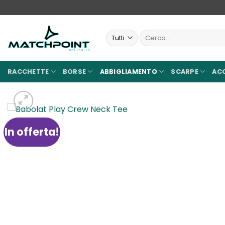
Salta
ai
contenuti
Cerca:
RACCHETTE
BORSE
ABBIGLIAMENTO
SCARPE
AC
In offerta!