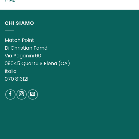
originale
attuale
era:
è:
13,00€.
8,50€.
CHI SIAMO
Match Point
Di Christian Famà
Via Paganini 60
09045 Quartu S’Elena (CA)
Italia
070 813121