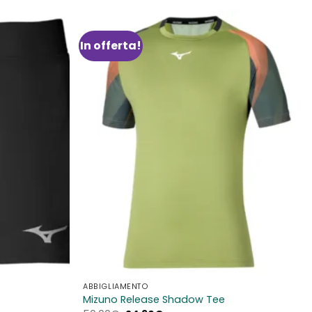
In offerta!
Aggiungi
Aggiungi
alla lista
alla lista
dei
dei
desideri
desideri
ABBIGLIAMENTO
Mizuno Release Shadow Tee