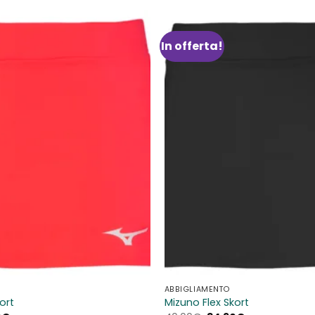
In offerta!
Aggiungi
alla lista
dei
desideri
ABBIGLIAMENTO
ort
Mizuno Flex Skort