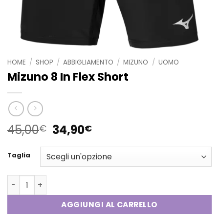
HOME
/
SHOP
/
ABBIGLIAMENTO
/
MIZUNO
/
UOMO
Mizuno 8 In Flex Short
Il
Il
45,00
34,90
€
€
prezzo
prezzo
originale
attuale
Taglia
era:
è:
45,00€.
34,90€.
Mizuno 8 In Flex Short quantità
AGGIUNGI AL CARRELLO