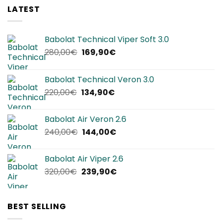
LATEST
Babolat Technical Viper Soft 3.0
Il
Il
280,00
€
169,90
€
prezzo
prezzo
originale
attuale
Babolat Technical Veron 3.0
era:
è:
Il
Il
220,00
€
134,90
€
280,00€.
169,90€.
prezzo
prezzo
originale
attuale
Babolat Air Veron 2.6
era:
è:
Il
Il
240,00
€
144,00
€
220,00€.
134,90€.
prezzo
prezzo
originale
attuale
Babolat Air Viper 2.6
era:
è:
Il
Il
320,00
€
239,90
€
240,00€.
144,00€.
prezzo
prezzo
originale
attuale
era:
è:
BEST SELLING
320,00€.
239,90€.