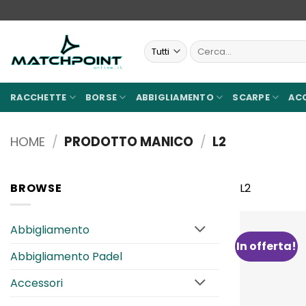
Salta
ai
contenuti
Cerca:
RACCHETTE
BORSE
ABBIGLIAMENTO
SCARPE
AC
HOME
/
PRODOTTO MANICO
/
L2
BROWSE
L2
Abbigliamento
In offerta!
Abbigliamento Padel
Accessori