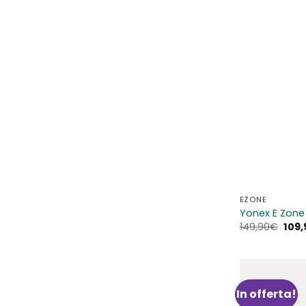
EZONE
Yonex E Zone
Il
149,90
€
109,
prez
orig
era:
149,
In offerta!