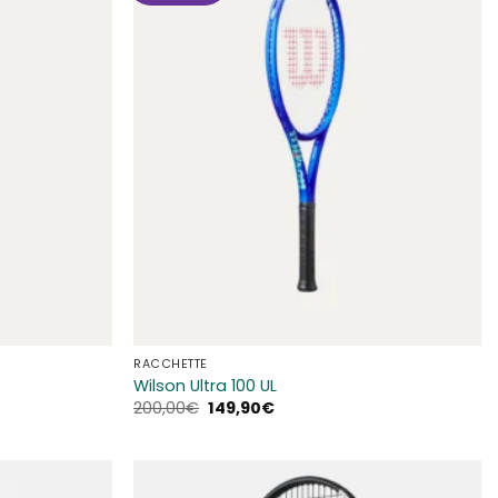
alla lista
alla lista
dei
dei
desideri
desideri
RACCHETTE
Wilson Ultra 100 UL
Il
Il
200,00
€
149,90
€
prezzo
prezzo
originale
attuale
era:
è:
200,00€.
149,90€.