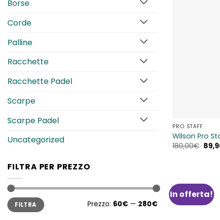
Borse
Corde
Palline
Racchette
Racchette Padel
Scarpe
Scarpe Padel
PRO STAFF
Wilson Pro S
Uncategorized
Il
180,00
€
89,9
prez
origi
FILTRA PER PREZZO
era:
180,
In offerta!
Prezzo
Prezzo
Prezzo:
60€
—
280€
FILTRA
Min
Max