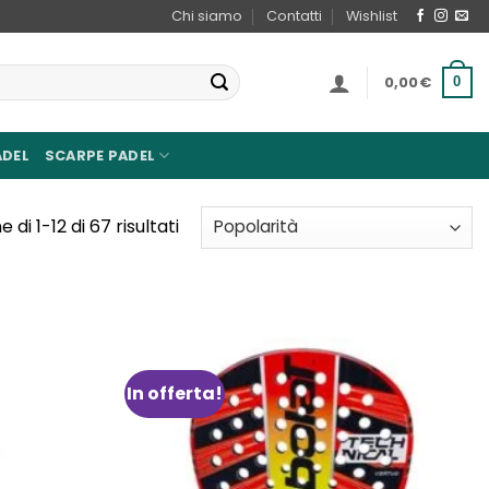
Chi siamo
Contatti
Wishlist
0,00
€
0
ADEL
SCARPE PADEL
Popolarità
 di 1-12 di 67 risultati
In offerta!
Aggiungi
Aggiungi
alla lista
alla lista
dei
dei
desideri
desideri