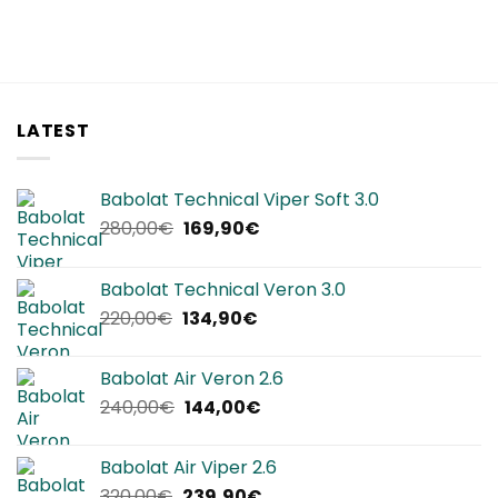
LATEST
Babolat Technical Viper Soft 3.0
Il
Il
280,00
€
169,90
€
prezzo
prezzo
originale
attuale
Babolat Technical Veron 3.0
era:
è:
Il
Il
220,00
€
134,90
€
280,00€.
169,90€.
prezzo
prezzo
originale
attuale
Babolat Air Veron 2.6
era:
è:
Il
Il
240,00
€
144,00
€
220,00€.
134,90€.
prezzo
prezzo
originale
attuale
Babolat Air Viper 2.6
era:
è:
Il
Il
320,00
€
239,90
€