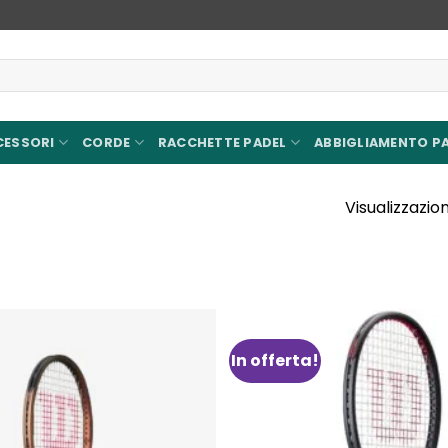
CESSORI
CORDE
RACCHETTE PADEL
ABBIGLIAMENTO P
Visualizzazione
In offerta!
Aggiungi
alla lista
dei
desideri