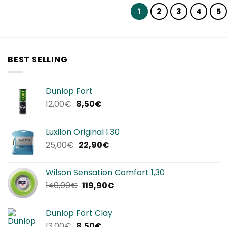
1
2
3
4
5
BEST SELLING
Dunlop Fort
Il
Il
12,00
€
8,50
€
prezzo
prezzo
originale
attuale
Luxilon Original 1.30
era:
è:
Il
Il
25,00
€
22,90
€
12,00€.
8,50€.
prezzo
prezzo
originale
attuale
Wilson Sensation Comfort 1,30
era:
è:
Il
Il
140,00
€
119,90
€
25,00€.
22,90€.
prezzo
prezzo
originale
attuale
Dunlop Fort Clay
era:
è:
Il
Il
13,00
€
8,50
€