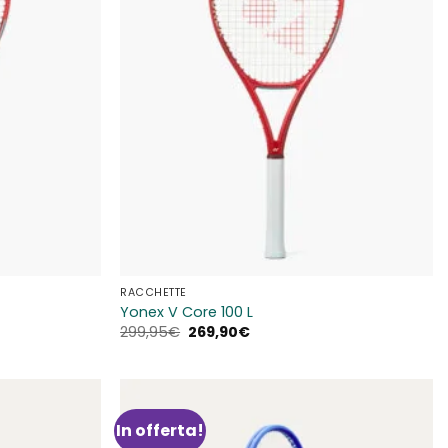
RACCHETTE
Yonex V Core 100 L
Il
Il
299,95
€
269,90
€
prezzo
prezzo
originale
attuale
era:
è:
299,95€.
269,90€.
In offerta!
Aggiungi
Aggiungi