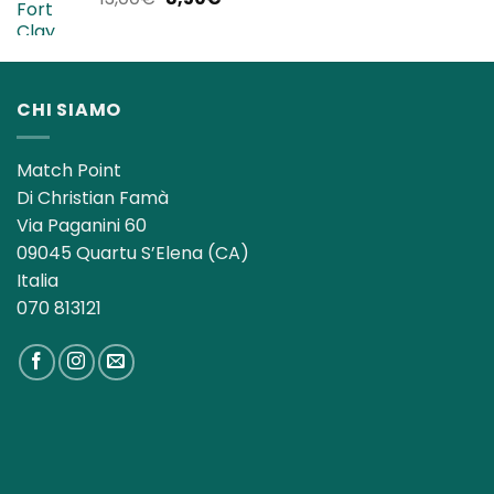
140,00€.
119,90€.
prezzo
prezzo
originale
attuale
era:
è:
13,00€.
8,50€.
CHI SIAMO
Match Point
Di Christian Famà
Via Paganini 60
09045 Quartu S’Elena (CA)
Italia
070 813121