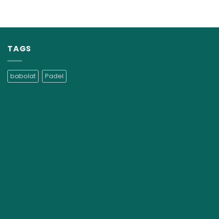
TAGS
babolat
Padel