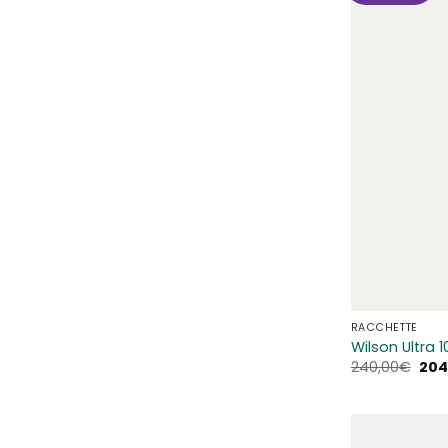
RACCHETTE
Wilson Ultra 1
Il
240,00
€
204
pre
orig
era:
240