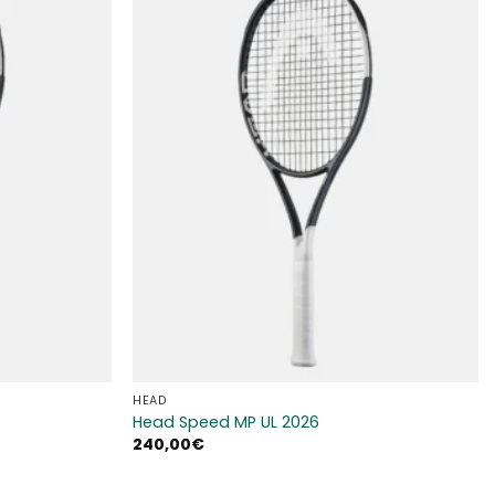
Aggiungi
Aggiungi
alla lista
alla lista
dei
dei
desideri
desideri
HEAD
Head Speed MP UL 2026
240,00
€