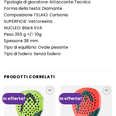
Tipologia di giocatore: Attaccante Tecnico
Forma della testa: Diamante
Composizione TELAIO: Carbonio
SUPERFICIE: Vetroresina
NUCLEO: Black EVA
Peso 355 g +/- 10g
Spessore 38 mm
Tipo di equilibrio: Ovale pesante
Tipo di fodero: Senza fodero
PRODOTTI CORRELATI
In offerta!
In offerta!
Aggiungi
Aggiungi
alla lista
alla lista
dei
dei
desideri
desideri