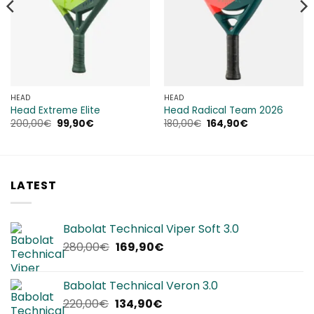
HEAD
HEAD
Head Extreme Elite
Head Radical Team 2026
Il
Il
Il
Il
200,00
€
99,90
€
180,00
€
164,90
€
prezzo
prezzo
prezzo
prezzo
originale
attuale
originale
attuale
era:
è:
era:
è:
200,00€.
99,90€.
180,00€.
164,90€.
LATEST
Babolat Technical Viper Soft 3.0
Il
Il
280,00
€
169,90
€
prezzo
prezzo
originale
attuale
Babolat Technical Veron 3.0
era:
è:
Il
Il
220,00
€
134,90
€
280,00€.
169,90€.