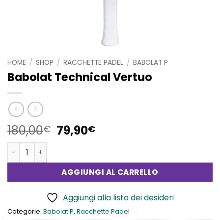
HOME
/
SHOP
/
RACCHETTE PADEL
/
BABOLAT P
Babolat Technical Vertuo
Il
Il
180,00
79,90
€
€
prezzo
prezzo
Babolat Technical Vertuo quantità
originale
attuale
era:
è:
AGGIUNGI AL CARRELLO
180,00€.
79,90€.
Aggiungi alla lista dei desideri
Categorie:
Babolat P
,
Racchette Padel