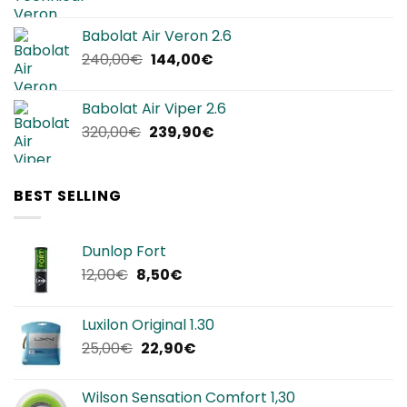
prezzo
prezzo
originale
attuale
Babolat Air Veron 2.6
era:
è:
Il
Il
240,00
€
144,00
€
220,00€.
134,90€.
prezzo
prezzo
originale
attuale
Babolat Air Viper 2.6
era:
è:
Il
Il
320,00
€
239,90
€
240,00€.
144,00€.
prezzo
prezzo
originale
attuale
era:
è:
BEST SELLING
320,00€.
239,90€.
Dunlop Fort
Il
Il
12,00
€
8,50
€
prezzo
prezzo
originale
attuale
Luxilon Original 1.30
era:
è:
Il
Il
25,00
€
22,90
€
12,00€.
8,50€.
prezzo
prezzo
originale
attuale
Wilson Sensation Comfort 1,30
era:
è: