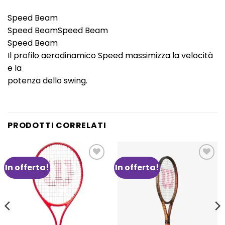
Speed Beam
Speed BeamSpeed Beam
Speed Beam
Il profilo aerodinamico Speed massimizza la velocità
e la
potenza dello swing.
PRODOTTI CORRELATI
In offerta!
In offerta!
Aggiungi
Aggiungi
alla lista
alla lista
dei
dei
desideri
desideri