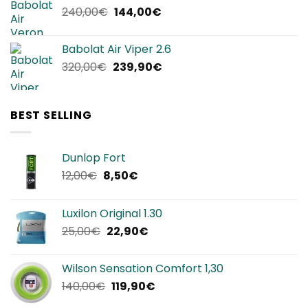
Il
Il
240,00
€
144,00
€
220,00€.
134,90€.
prezzo
prezzo
originale
attuale
Babolat Air Viper 2.6
era:
è:
Il
Il
320,00
€
239,90
€
240,00€.
144,00€.
prezzo
prezzo
originale
attuale
era:
è:
BEST SELLING
320,00€.
239,90€.
Dunlop Fort
Il
Il
12,00
€
8,50
€
prezzo
prezzo
originale
attuale
Luxilon Original 1.30
era:
è:
Il
Il
25,00
€
22,90
€
12,00€.
8,50€.
prezzo
prezzo
originale
attuale
Wilson Sensation Comfort 1,30
era:
è:
Il
Il
140,00
€
119,90
€
25,00€.
22,90€.
prezzo
prezzo