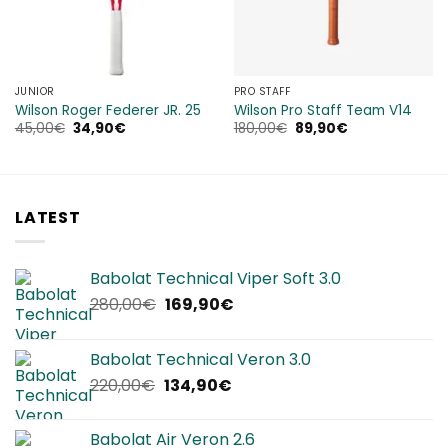
JUNIOR
PRO STAFF
Wilson Roger Federer JR. 25
Wilson Pro Staff Team V14
Il
Il
Il
Il
45,00
€
34,90
€
180,00
€
89,90
€
prezzo
prezzo
prezzo
prezzo
originale
attuale
originale
attuale
era:
è:
era:
è:
45,00€.
34,90€.
180,00€.
89,90€.
LATEST
Babolat Technical Viper Soft 3.0
Il
Il
280,00
€
169,90
€
prezzo
prezzo
originale
attuale
Babolat Technical Veron 3.0
era:
è:
Il
Il
220,00
€
134,90
€
280,00€.
169,90€.
prezzo
prezzo
originale
attuale
Babolat Air Veron 2.6
era:
è: