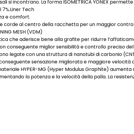
ersali si incontrano. La forma ISOMETRICA YONEX permette 
l 7%.Liner Tech
za e comfort.
 corde al centro della racchetta per un maggior controll
PENING MESH (VDM)
tica che aderisce bene alla grafite per ridurre l’affaticam
con conseguente miglior sensibilità e controllo preciso d
no legate con una struttura di nanotubi di carbonio (CNT),
on conseguente sensazione migliorata e maggiore velocità 
il materiale HYPER-MG (Hyper Modulus Graphite) aumenta n
umentando la potenza e la velocità della palla. La resisten