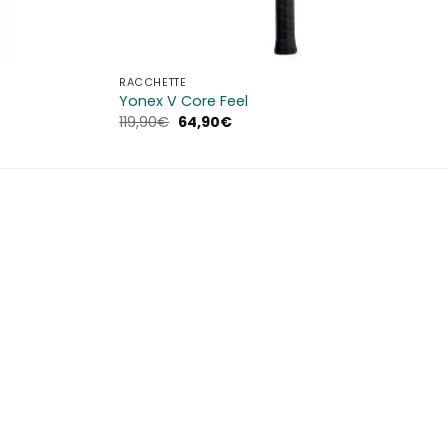
RACCHETTE
Yonex V Core Feel
Il
Il
119,90
€
64,90
€
prezzo
prezzo
originale
attuale
era:
è:
119,90€.
64,90€.