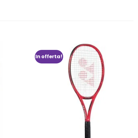
In offerta!
Aggiungi
Aggiungi
alla lista
alla lista
dei
dei
desideri
desideri