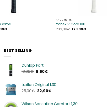
RACCHETTE
e Game
Yonex V Core 100
Il
Il
Il
,90
€
299,90
€
179,90
€
zo
prezzo
prezzo
prezzo
inale
attuale
originale
attuale
è:
era:
è:
90€.
149,90€.
299,90€.
179,90€.
BEST SELLING
Dunlop Fort
Il
Il
12,00
€
8,50
€
prezzo
prezzo
originale
attuale
Luxilon Original 1.30
era:
è:
Il
Il
25,00
€
22,90
€
12,00€.
8,50€.
prezzo
prezzo
originale
attuale
Wilson Sensation Comfort 1,30
era:
è: