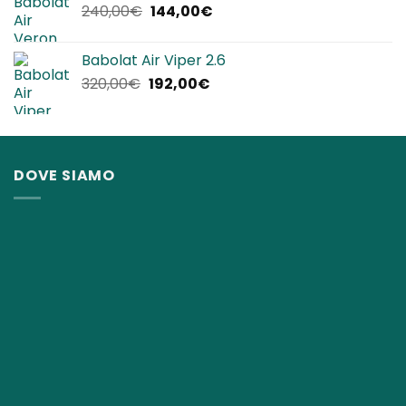
Il
Il
240,00
€
144,00
€
220,00€.
134,90€.
prezzo
prezzo
originale
attuale
Babolat Air Viper 2.6
era:
è:
Il
Il
320,00
€
192,00
€
240,00€.
144,00€.
prezzo
prezzo
originale
attuale
era:
è:
320,00€.
192,00€.
DOVE SIAMO