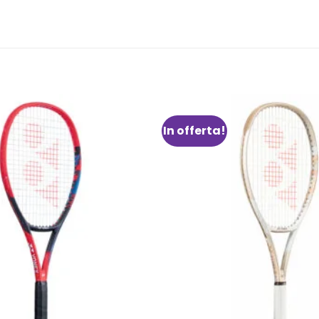
In offerta!
Aggiungi
alla lista
dei
desideri