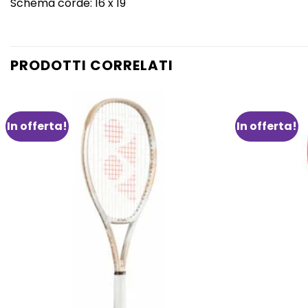
Schema corde: 16 x 19
PRODOTTI CORRELATI
In offerta!
In offerta!
Aggiungi
alla lista
dei
desideri