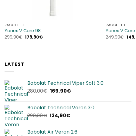
RACCHETTE
RACCHETTE
Yonex V Core 98
Yonex V Cor
Il
Il
Il
299,90
€
179,90
€
249,90
€
149
prezzo
prezzo
prez
originale
attuale
orig
era:
è:
era:
299,90€.
179,90€.
249,
LATEST
Babolat Technical Viper Soft 3.0
Il
Il
280,00
€
169,90
€
prezzo
prezzo
originale
attuale
Babolat Technical Veron 3.0
era:
è:
Il
Il
220,00
€
134,90
€
280,00€.
169,90€.
prezzo
prezzo
originale
attuale
Babolat Air Veron 2.6
era:
è: