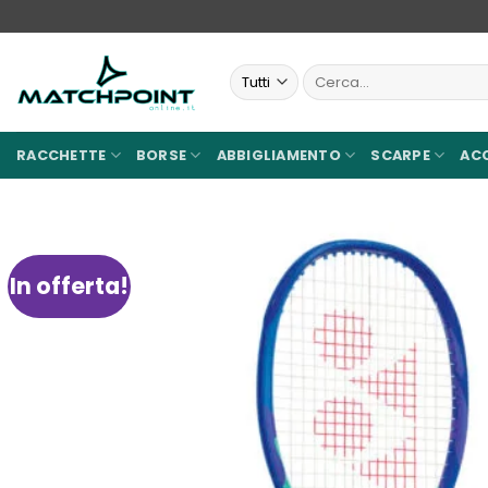
Salta
ai
contenuti
Cerca:
RACCHETTE
BORSE
ABBIGLIAMENTO
SCARPE
AC
In offerta!