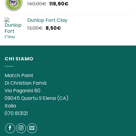
Il
Il
140,00
€
119,90
€
25,00€.
22,90€.
prezzo
prezzo
originale
attuale
Dunlop Fort Clay
era:
è:
Il
Il
13,00
€
8,50
€
140,00€.
119,90€.
prezzo
prezzo
originale
attuale
era:
è:
13,00€.
8,50€.
CHI SIAMO
Match Point
Di Christian Famà
Via Paganini 60
09045 Quartu S’Elena (CA)
Italia
070 813121