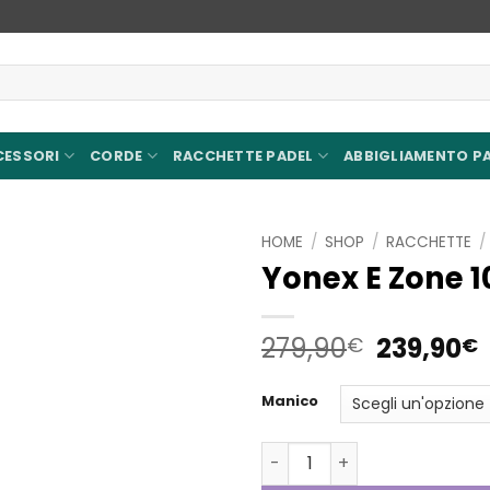
CESSORI
CORDE
RACCHETTE PADEL
ABBIGLIAMENTO P
HOME
/
SHOP
/
RACCHETTE
/
Yonex E Zone 1
Aggiungi
alla lista
dei
Il
I
279,90
239,90
€
€
desideri
prezzo
original
Manico
era:
è
279,90€.
Yonex E Zone 100 quantità