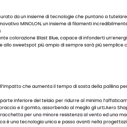
curato da un insieme di tecnologie che puntano a tutelare i
ativo MINOLON, un insieme di filamenti incredibilmente s
.
nte colorazione Blast Blue, capace di infonderti un’energi
ie allo sweetspot più ampio di sempre sarà più semplice c
 all’impatto che aumenta il tempo di sosta della palliina p
parte inferiore del telaio per ridurre al minimo l’affatic
raccio e il gomito, assorbendo al meglio gli urti.Aero Sh
lla racchetta per una minore resistenza al vento ed una m
ca è una tecnologia unica e passo avanti nella progettazi