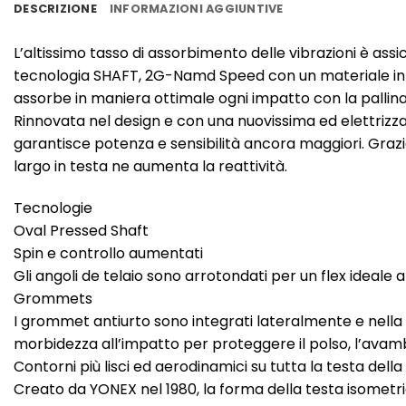
DESCRIZIONE
INFORMAZIONI AGGIUNTIVE
L’altissimo tasso di assorbimento delle vibrazioni è assi
tecnologia SHAFT, 2G-Namd Speed con un materiale innov
assorbe in maniera ottimale ogni impatto con la pallina
Rinnovata nel design e con una nuovissima ed elettrizza
garantisce potenza e sensibilità ancora maggiori. Graz
largo in testa ne aumenta la reattività.
Tecnologie
Oval Pressed Shaft
Spin e controllo aumentati
Gli angoli de telaio sono arrotondati per un flex ideale
Grommets
I grommet antiurto sono integrati lateralmente e nella 
morbidezza all’impatto per proteggere il polso, l’avamb
Contorni più lisci ed aerodinamici su tutta la testa de
Creato da YONEX nel 1980, la forma della testa isometri