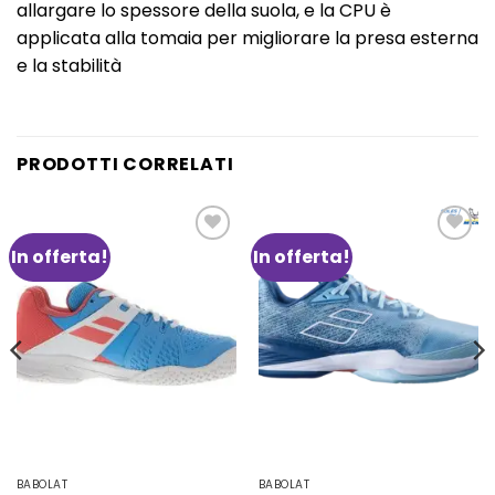
allargare lo spessore della suola, e la CPU è
applicata alla tomaia per migliorare la presa esterna
e la stabilità
PRODOTTI CORRELATI
In offerta!
In offerta!
Aggiungi
Aggiungi
alla lista
alla lista
dei
dei
desideri
desideri
BABOLAT
BABOLAT