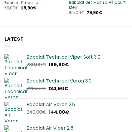
Babolat Jet Mach 3 All Court
Babolat Propulse Jr
Men
Il
Il
55,00
€
29,90
€
prezzo
prezzo
Il
Il
155,00
€
79,90
€
originale
attuale
prezzo
prezzo
era:
è:
originale
attuale
55,00€.
29,90€.
era:
è:
155,00€.
79,90€.
LATEST
Babolat Technical Viper Soft 3.0
Il
Il
280,00
€
169,90
€
prezzo
prezzo
originale
attuale
Babolat Technical Veron 3.0
era:
è:
Il
Il
220,00
€
134,90
€
280,00€.
169,90€.
prezzo
prezzo
originale
attuale
Babolat Air Veron 2.6
era:
è:
Il
Il
240,00
€
144,00
€
220,00€.
134,90€.
prezzo
prezzo
originale
attuale
Babolat Air Viper 2.6
era:
è: