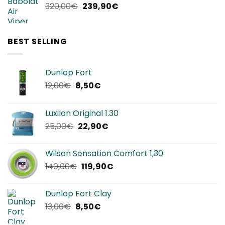
Il
Il
320,00
€
239,90
€
240,00€.
144,00€.
prezzo
prezzo
originale
attuale
era:
è:
BEST SELLING
320,00€.
239,90€.
Dunlop Fort
Il
Il
12,00
€
8,50
€
prezzo
prezzo
originale
attuale
Luxilon Original 1.30
era:
è:
Il
Il
25,00
€
22,90
€
12,00€.
8,50€.
prezzo
prezzo
originale
attuale
Wilson Sensation Comfort 1,30
era:
è:
Il
Il
140,00
€
119,90
€
25,00€.
22,90€.
prezzo
prezzo
originale
attuale
Dunlop Fort Clay
era:
è:
Il
Il
13,00
€
8,50
€
140,00€.
119,90€.
prezzo
prezzo