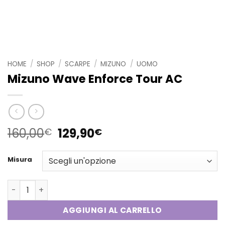
HOME
/
SHOP
/
SCARPE
/
MIZUNO
/
UOMO
Mizuno Wave Enforce Tour AC
Il
Il
160,00
129,90
€
€
prezzo
prezzo
originale
attuale
Misura
era:
è:
160,00€.
129,90€.
Mizuno Wave Enforce Tour AC quantità
AGGIUNGI AL CARRELLO