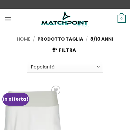
Salta
ai
contenuti
0
HOME
/
PRODOTTO TAGLIA
/
8/10 ANNI
FILTRA
In offerta!
Aggiungi
alla lista
dei
desideri