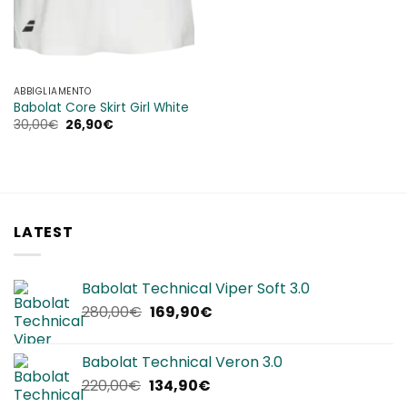
ABBIGLIAMENTO
Babolat Core Skirt Girl White
Il
Il
30,00
€
26,90
€
prezzo
prezzo
originale
attuale
era:
è:
30,00€.
26,90€.
LATEST
Babolat Technical Viper Soft 3.0
Il
Il
280,00
€
169,90
€
prezzo
prezzo
originale
attuale
Babolat Technical Veron 3.0
era:
è:
Il
Il
220,00
€
134,90
€
280,00€.
169,90€.
prezzo
prezzo