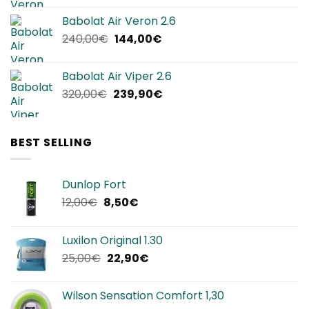
originale
attuale
Babolat Air Veron 2.6
era:
è:
Il
Il
240,00
€
144,00
€
220,00€.
134,90€.
prezzo
prezzo
originale
attuale
Babolat Air Viper 2.6
era:
è:
Il
Il
320,00
€
239,90
€
240,00€.
144,00€.
prezzo
prezzo
originale
attuale
era:
è:
BEST SELLING
320,00€.
239,90€.
Dunlop Fort
Il
Il
12,00
€
8,50
€
prezzo
prezzo
originale
attuale
Luxilon Original 1.30
era:
è:
Il
Il
25,00
€
22,90
€
12,00€.
8,50€.
prezzo
prezzo
originale
attuale
Wilson Sensation Comfort 1,30
era:
è: