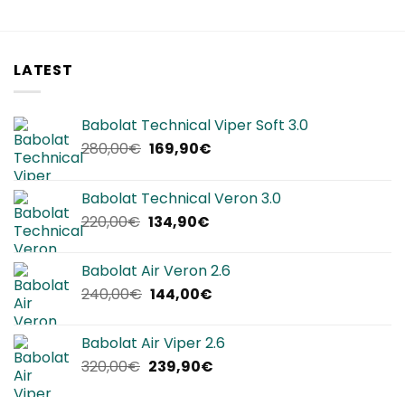
LATEST
Babolat Technical Viper Soft 3.0
Il
Il
280,00
€
169,90
€
prezzo
prezzo
originale
attuale
Babolat Technical Veron 3.0
era:
è:
Il
Il
220,00
€
134,90
€
280,00€.
169,90€.
prezzo
prezzo
originale
attuale
Babolat Air Veron 2.6
era:
è:
Il
Il
240,00
€
144,00
€
220,00€.
134,90€.
prezzo
prezzo
originale
attuale
Babolat Air Viper 2.6
era:
è:
Il
Il
320,00
€
239,90
€
240,00€.
144,00€.
prezzo
prezzo
originale
attuale