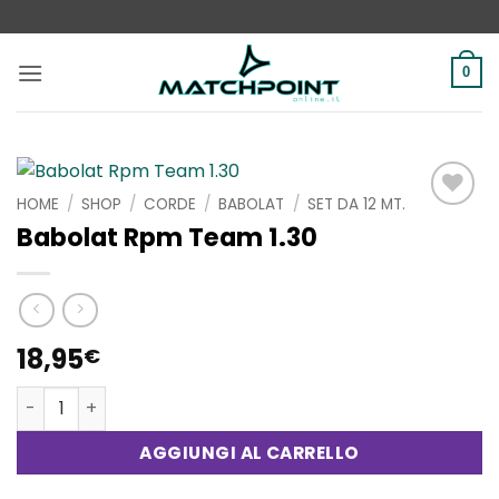
Salta
ai
contenuti
0
HOME
/
SHOP
/
CORDE
/
BABOLAT
/
SET DA 12 MT.
Aggiungi
Babolat Rpm Team 1.30
alla lista
dei
desideri
18,95
€
Babolat Rpm Team 1.30 quantità
AGGIUNGI AL CARRELLO