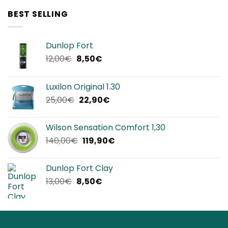
era:
è:
BEST SELLING
320,00€.
239,90€.
Dunlop Fort
Il
Il
12,00
€
8,50
€
prezzo
prezzo
originale
attuale
Luxilon Original 1.30
era:
è:
Il
Il
25,00
€
22,90
€
12,00€.
8,50€.
prezzo
prezzo
originale
attuale
Wilson Sensation Comfort 1,30
era:
è:
Il
Il
140,00
€
119,90
€
25,00€.
22,90€.
prezzo
prezzo
originale
attuale
Dunlop Fort Clay
era:
è:
Il
Il
13,00
€
8,50
€
140,00€.
119,90€.
prezzo
prezzo
originale
attuale
era:
è:
13,00€.
8,50€.