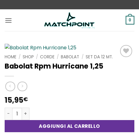
Salta
ai
contenuti
0
HOME
/
SHOP
/
CORDE
/
BABOLAT
/
SET DA 12 MT.
Aggiungi
Babolat Rpm Hurricane 1,25
alla lista
dei
desideri
15,95
€
Babolat Rpm Hurricane 1,25 quantità
AGGIUNGI AL CARRELLO