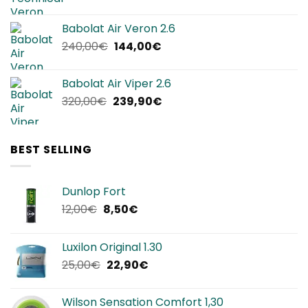
prezzo
prezzo
originale
attuale
Babolat Air Veron 2.6
era:
è:
Il
Il
240,00
€
144,00
€
220,00€.
134,90€.
prezzo
prezzo
originale
attuale
Babolat Air Viper 2.6
era:
è:
Il
Il
320,00
€
239,90
€
240,00€.
144,00€.
prezzo
prezzo
originale
attuale
era:
è:
BEST SELLING
320,00€.
239,90€.
Dunlop Fort
Il
Il
12,00
€
8,50
€
prezzo
prezzo
originale
attuale
Luxilon Original 1.30
era:
è:
Il
Il
25,00
€
22,90
€
12,00€.
8,50€.
prezzo
prezzo
originale
attuale
Wilson Sensation Comfort 1,30
era:
è: