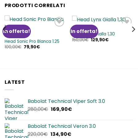
PRODOTTI CORRELATI
CORDE
In offerta!
In offerta!
Aggiungi
Aggiungi
Head Lynx Gialla 1,30
alla lista
alla lista
CORDE
Il
Il
150,00
€
129,90
€
dei
dei
Head Sonic Pro Bianca 1.25
prezzo
prezzo
desideri
desideri
Il
Il
100,00
€
79,90
€
originale
attuale
prezzo
prezzo
era:
è:
originale
attuale
150,00€.
129,90€.
era:
è:
100,00€.
79,90€.
LATEST
Babolat Technical Viper Soft 3.0
Il
Il
280,00
€
169,90
€
prezzo
prezzo
originale
attuale
Babolat Technical Veron 3.0
era:
è:
Il
Il
220,00
€
134,90
€
280,00€.
169,90€.