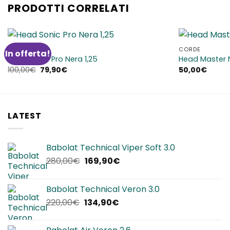
PRODOTTI CORRELATI
CORDE
CORDE
In offerta!
Aggiungi
Head Sonic Pro Nera 1,25
Head Master N
alla lista
Il
Il
100,00
€
79,90
€
50,00
€
dei
prezzo
prezzo
desideri
originale
attuale
era:
è:
100,00€.
79,90€.
LATEST
Babolat Technical Viper Soft 3.0
Il
Il
280,00
€
169,90
€
prezzo
prezzo
originale
attuale
Babolat Technical Veron 3.0
era:
è:
Il
Il
220,00
€
134,90
€
280,00€.
169,90€.
prezzo
prezzo
originale
attuale