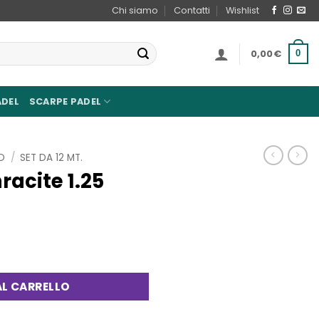
Chi siamo
Contatti
Wishlist
0,00
€
0
ADEL
SCARPE PADEL
D
/
SET DA 12 MT.
racite 1.25
uantità
L CARRELLO