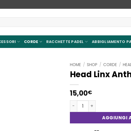
CESSORI
CORDE
RACCHETTE PADEL
ABBIGLIAMENTO P
HOME
/
SHOP
/
CORDE
/
HEA
Head Linx Anth
Aggiungi
alla lista
dei
15,00
€
desideri
Head Linx Anthracite 1.25 q
AGGIUNGI A