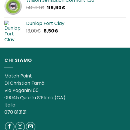
Wilson Sensation Comfort 1,30
era:
è:
Il
Il
140,00
€
119,90
€
25,00€.
22,90€.
prezzo
prezzo
originale
attuale
Dunlop Fort Clay
era:
è:
Il
Il
13,00
€
8,50
€
140,00€.
119,90€.
prezzo
prezzo
originale
attuale
era:
è:
13,00€.
8,50€.
CHI SIAMO
Match Point
Di Christian Famà
Via Paganini 60
09045 Quartu S’Elena (CA)
Italia
070 813121