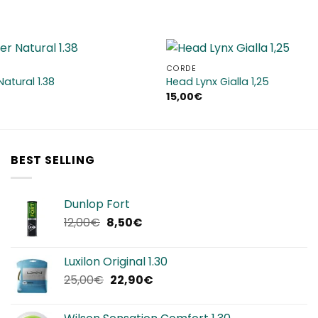
CORDE
Aggiungi
atural 1.38
Head Lynx Gialla 1,25
alla lista
15,00
€
dei
desideri
BEST SELLING
Dunlop Fort
Il
Il
12,00
€
8,50
€
prezzo
prezzo
originale
attuale
Luxilon Original 1.30
era:
è:
Il
Il
25,00
€
22,90
€
12,00€.
8,50€.
prezzo
prezzo
originale
attuale