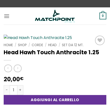
Salta
ai
contenuti
0
HOME
/
SHOP
/
CORDE
/
HEAD
/
SET DA 12 MT.
Aggiungi
Head Hawh Touch Anthracite 1.25
alla lista
dei
desideri
20,00
€
Head Hawh Touch Anthracite 1.25 quantità
AGGIUNGI AL CARRELLO