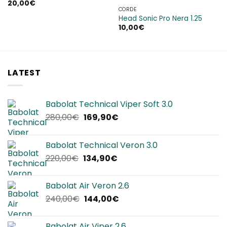
20,00
€
dei
dei
CORDE
desideri
desideri
Head Sonic Pro Nera 1.25
10,00
€
LATEST
Babolat Technical Viper Soft 3.0
Il
Il
280,00
€
169,90
€
prezzo
prezzo
originale
attuale
Babolat Technical Veron 3.0
era:
è:
Il
Il
220,00
€
134,90
€
280,00€.
169,90€.
prezzo
prezzo
originale
attuale
Babolat Air Veron 2.6
era:
è:
Il
Il
240,00
€
144,00
€
220,00€.
134,90€.
prezzo
prezzo
originale
attuale
Babolat Air Viper 2.6