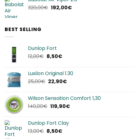
era:
è:
Il
Il
320,00
€
192,00
€
240,00€.
144,00€.
prezzo
prezzo
originale
attuale
era:
è:
BEST SELLING
320,00€.
192,00€.
Dunlop Fort
Il
Il
12,00
€
8,50
€
prezzo
prezzo
originale
attuale
Luxilon Original 1.30
era:
è:
Il
Il
25,00
€
22,90
€
12,00€.
8,50€.
prezzo
prezzo
originale
attuale
Wilson Sensation Comfort 1,30
era:
è:
Il
Il
140,00
€
119,90
€
25,00€.
22,90€.
prezzo
prezzo
originale
attuale
Dunlop Fort Clay
era:
è:
Il
Il
13,00
€
8,50
€
140,00€.
119,90€.
prezzo
prezzo