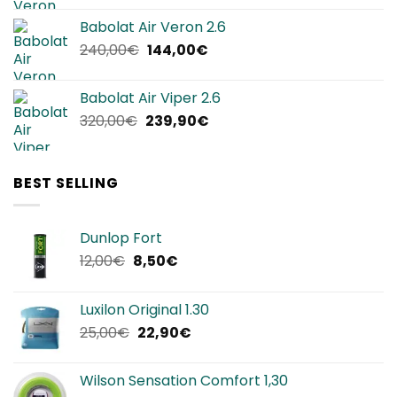
originale
attuale
Babolat Air Veron 2.6
era:
è:
Il
Il
240,00
€
144,00
€
220,00€.
134,90€.
prezzo
prezzo
originale
attuale
Babolat Air Viper 2.6
era:
è:
Il
Il
320,00
€
239,90
€
240,00€.
144,00€.
prezzo
prezzo
originale
attuale
era:
è:
BEST SELLING
320,00€.
239,90€.
Dunlop Fort
Il
Il
12,00
€
8,50
€
prezzo
prezzo
originale
attuale
Luxilon Original 1.30
era:
è:
Il
Il
25,00
€
22,90
€
12,00€.
8,50€.
prezzo
prezzo
originale
attuale
Wilson Sensation Comfort 1,30
era:
è: