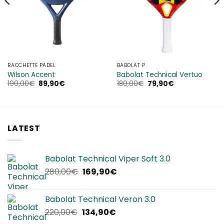
RACCHETTE PADEL
BABOLAT P
Wilson Accent
Babolat Technical Vertuo
Il
Il
Il
Il
190,00
€
89,90
€
180,00
€
79,90
€
prezzo
prezzo
prezzo
prezzo
originale
attuale
originale
attuale
era:
è:
era:
è:
190,00€.
89,90€.
180,00€.
79,90€.
LATEST
Babolat Technical Viper Soft 3.0
Il
Il
280,00
€
169,90
€
prezzo
prezzo
originale
attuale
Babolat Technical Veron 3.0
era:
è:
Il
Il
220,00
€
134,90
€
280,00€.
169,90€.
prezzo
prezzo