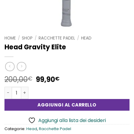
HOME
/
SHOP
/
RACCHETTE PADEL
/
HEAD
Head Gravity Elite
Il
Il
200,00
99,90
€
€
prezzo
prezzo
Head Gravity Elite quantità
originale
attuale
era:
è:
AGGIUNGI AL CARRELLO
200,00€.
99,90€.
Aggiungi alla lista dei desideri
Categorie:
Head
,
Racchette Padel