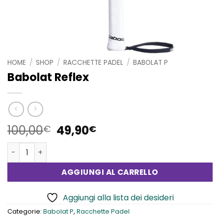
HOME
/
SHOP
/
RACCHETTE PADEL
/
BABOLAT P
Babolat Reflex
Il
Il
100,00
49,90
€
€
prezzo
prezzo
Babolat Reflex quantità
originale
attuale
era:
è:
AGGIUNGI AL CARRELLO
100,00€.
49,90€.
Aggiungi alla lista dei desideri
Categorie:
Babolat P
,
Racchette Padel