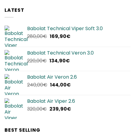
LATEST
Babolat Technical Viper Soft 3.0
Il
Il
280,00
€
169,90
€
prezzo
prezzo
originale
attuale
Babolat Technical Veron 3.0
era:
è:
Il
Il
220,00
€
134,90
€
280,00€.
169,90€.
prezzo
prezzo
originale
attuale
Babolat Air Veron 2.6
era:
è:
Il
Il
240,00
€
144,00
€
220,00€.
134,90€.
prezzo
prezzo
originale
attuale
Babolat Air Viper 2.6
era:
è:
Il
Il
320,00
€
239,90
€
240,00€.
144,00€.
prezzo
prezzo
originale
attuale
era:
è:
BEST SELLING
320,00€.
239,90€.