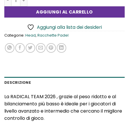
originale
attuale
era:
è:
AGGIUNGI AL CARRELLO
180,00€.
164,90€.
Aggiungi alla lista dei desideri
Categorie:
Head
,
Racchette Padel
DESCRIZIONE
La RADICAL TEAM 2026 , grazie al peso ridotto e al
bilanciamento più basso è ideale per i giocatori di
livello avanzato e intermedio che cercano il migliore
controllo di gioco.