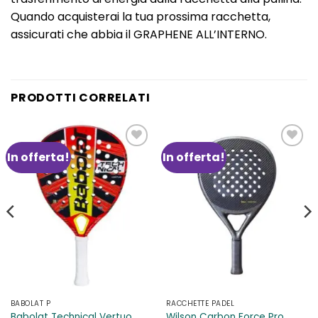
Quando acquisterai la tua prossima racchetta,
assicurati che abbia il GRAPHENE ALL’INTERNO.
PRODOTTI CORRELATI
In offerta!
In offerta!
Aggiungi
Aggiungi
alla lista
alla lista
dei
dei
desideri
desideri
BABOLAT P
RACCHETTE PADEL
Babolat Technical Vertuo
Wilson Carbon Force Pro