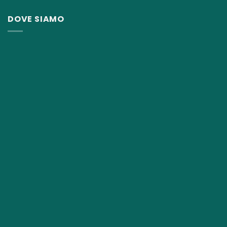
13,00€.
8,50€.
DOVE SIAMO