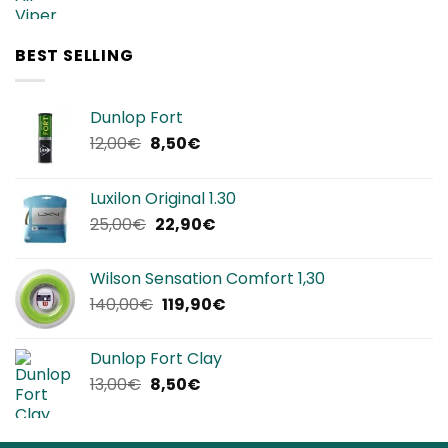
prezzo
prezzo
originale
attuale
era:
è:
BEST SELLING
320,00€.
239,90€.
Dunlop Fort
Il
Il
12,00
€
8,50
€
prezzo
prezzo
originale
attuale
Luxilon Original 1.30
era:
è:
Il
Il
25,00
€
22,90
€
12,00€.
8,50€.
prezzo
prezzo
originale
attuale
Wilson Sensation Comfort 1,30
era:
è:
Il
Il
140,00
€
119,90
€
25,00€.
22,90€.
prezzo
prezzo
originale
attuale
Dunlop Fort Clay
era:
è:
Il
Il
13,00
€
8,50
€
140,00€.
119,90€.
prezzo
prezzo
originale
attuale
era:
è: