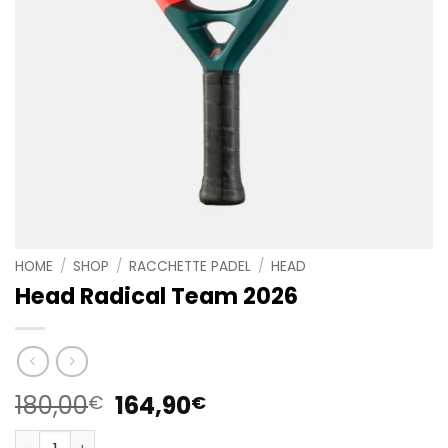
HOME
/
SHOP
/
RACCHETTE PADEL
/
HEAD
Head Radical Team 2026
Il
Il
180,00
164,90
€
€
prezzo
prezzo
Head Radical Team 2026 quantità