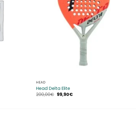
HEAD
Head Delta Elite
Il
Il
200,00
€
99,90
€
prezzo
prezzo
originale
attuale
era:
è:
200,00€.
99,90€.