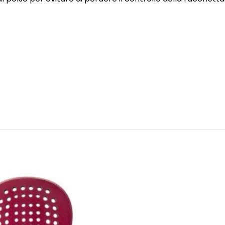
Aggiungi
alla lista
dei
desideri