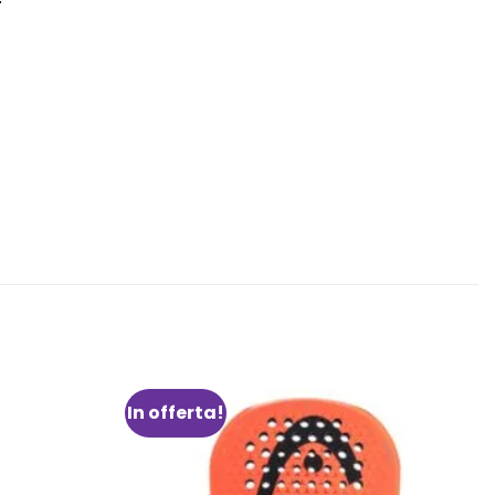
In offerta!
Aggiungi
Aggiungi
alla lista
alla lista
dei
dei
desideri
desideri