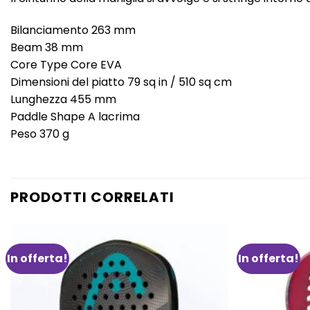
Bilanciamento 263 mm
Beam 38 mm
Core Type Core EVA
Dimensioni del piatto 79 sq in / 510 sq cm
Lunghezza 455 mm
Paddle Shape A lacrima
Peso 370 g
PRODOTTI CORRELATI
In offerta!
In offerta!
Aggiungi
alla lista
dei
desideri