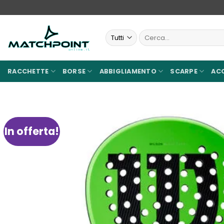
Salta
ai
contenuti
Cerca:
RACCHETTE
BORSE
ABBIGLIAMENTO
SCARPE
AC
In offerta!