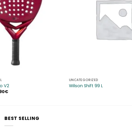
L
UNCATEGORIZED
ro V2
Wilson Shift 99 L
Il
90
€
zo
prezzo
inale
attuale
è:
00€.
179,90€.
BEST SELLING