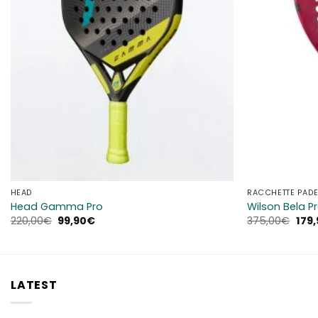
HEAD
RACCHETTE PADE
Head Gamma Pro
Wilson Bela P
Il
Il
Il
220,00
€
99,90
€
375,00
€
179,
prezzo
prezzo
prez
originale
attuale
orig
era:
è:
era:
220,00€.
99,90€.
375,
LATEST