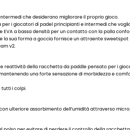
 intermedi che desiderano migliorare il proprio gioco.
er i giocatori di padel principianti e intermedi che vogliono
re EVA a bassa densità per un contatto con la palla confo
la sua forma a goccia fornisce un attraente sweetspot al
Team v2.
à e reattività della racchetta da paddle pensato per i giocat
li mantenendo una forte sensazione di morbidezza e comfo
utti i colpi.
on ulteriore assorbimento dell’umidità attraverso micrope
 al polso per evitare di perdere il controllo della racchetta