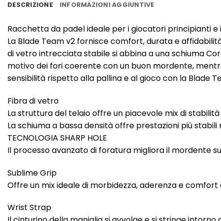
DESCRIZIONE
INFORMAZIONI AGGIUNTIVE
Racchetta da padel ideale per i giocatori principianti e
La Blade Team v2 fornisce comfort, durata e affidabilità p
di vetro intrecciata stabile si abbina a una schiuma Co
motivo dei fori coerente con un buon mordente, mentre 
sensibilità rispetto alla pallina e al gioco con la Blade 
Fibra di vetro
La struttura del telaio offre un piacevole mix di stabilit
La schiuma a bassa densità offre prestazioni più stabi
TECNOLOGIA SHARP HOLE
Il processo avanzato di foratura migliora il mordente su t
Sublime Grip
Offre un mix ideale di morbidezza, aderenza e comfort c
Wrist Strap
Il cinturino della maniglia si avvolge e si stringe intorno