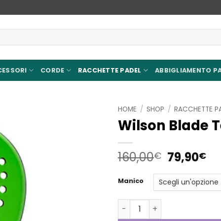
CESSORI
CORDE
RACCHETTE PADEL
ABBIGLIAMENTO P
HOME
/
SHOP
/
RACCHETTE P
Wilson Blade 
Aggiungi
alla lista
dei
Il
Il
160,00
79,90
€
€
desideri
prezzo
pr
original
at
Manico
era:
è:
160,00€.
79
Wilson Blade Team quantit