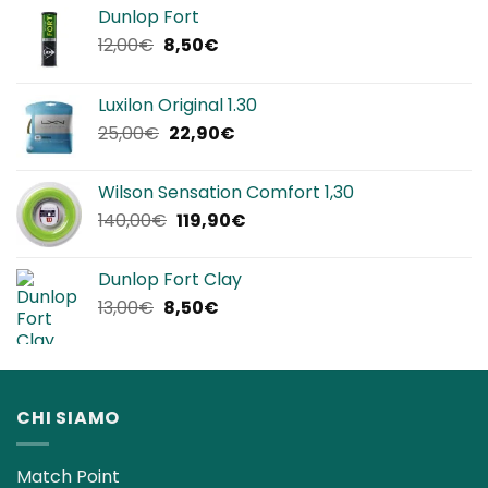
Dunlop Fort
Il
Il
12,00
€
8,50
€
prezzo
prezzo
originale
attuale
Luxilon Original 1.30
era:
è:
Il
Il
25,00
€
22,90
€
12,00€.
8,50€.
prezzo
prezzo
originale
attuale
Wilson Sensation Comfort 1,30
era:
è:
Il
Il
140,00
€
119,90
€
25,00€.
22,90€.
prezzo
prezzo
originale
attuale
Dunlop Fort Clay
era:
è:
Il
Il
13,00
€
8,50
€
140,00€.
119,90€.
prezzo
prezzo
originale
attuale
era:
è:
13,00€.
8,50€.
CHI SIAMO
Match Point