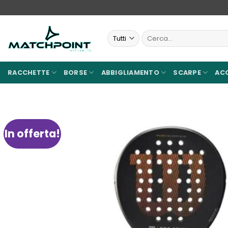
Salta
ai
contenuti
Cerca:
RACCHETTE
BORSE
ABBIGLIAMENTO
SCARPE
AC
In offerta!