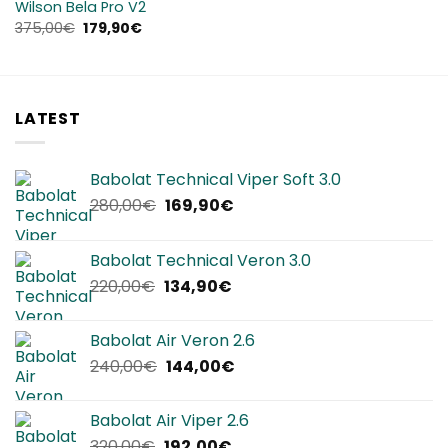
Wilson Bela Pro V2
Il
Il
375,00
€
179,90
€
prezzo
prezzo
originale
attuale
era:
è:
375,00€.
179,90€.
LATEST
Babolat Technical Viper Soft 3.0
Il
Il
280,00
€
169,90
€
prezzo
prezzo
originale
attuale
Babolat Technical Veron 3.0
era:
è:
Il
Il
220,00
€
134,90
€
280,00€.
169,90€.
prezzo
prezzo
originale
attuale
Babolat Air Veron 2.6
era:
è:
Il
Il
240,00
€
144,00
€
220,00€.
134,90€.
prezzo
prezzo
originale
attuale
Babolat Air Viper 2.6
era:
è:
Il
Il
320,00
€
192,00
€