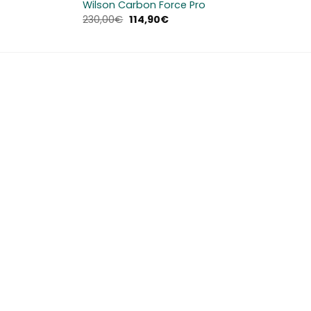
Wilson Carbon Force Pro
Il
Il
230,00
€
114,90
€
prezzo
prezzo
originale
attuale
era:
è:
230,00€.
114,90€.