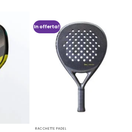
In offerta!
Aggiungi
Aggiungi
alla lista
alla lista
dei
dei
desideri
desideri
RACCHETTE PADEL