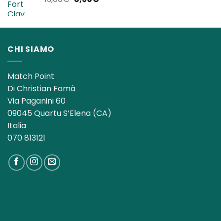
140,00€.
119,90€.
prezzo
prezzo
originale
attuale
era:
è:
13,00€.
8,50€.
CHI SIAMO
Match Point
Di Christian Famà
Via Paganini 60
09045 Quartu S’Elena (CA)
Italia
070 813121