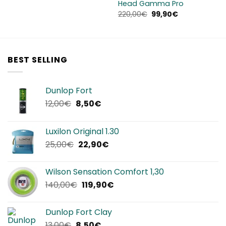
Head Gamma Pro
Il
Il
220,00
€
99,90
€
prezzo
prezzo
originale
attuale
era:
è:
220,00€.
99,90€.
BEST SELLING
Dunlop Fort
Il
Il
12,00
€
8,50
€
prezzo
prezzo
originale
attuale
Luxilon Original 1.30
era:
è:
Il
Il
25,00
€
22,90
€
12,00€.
8,50€.
prezzo
prezzo
originale
attuale
Wilson Sensation Comfort 1,30
era:
è:
Il
Il
140,00
€
119,90
€
25,00€.
22,90€.
prezzo
prezzo
originale
attuale
Dunlop Fort Clay
era:
è:
Il
Il
13,00
€
8,50
€