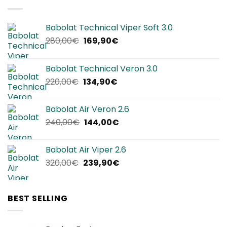
Babolat Technical Viper Soft 3.0
Il
Il
280,00
€
169,90
€
prezzo
prezzo
originale
attuale
Babolat Technical Veron 3.0
era:
è:
Il
Il
220,00
€
134,90
€
280,00€.
169,90€.
prezzo
prezzo
originale
attuale
Babolat Air Veron 2.6
era:
è:
Il
Il
240,00
€
144,00
€
220,00€.
134,90€.
prezzo
prezzo
originale
attuale
Babolat Air Viper 2.6
era:
è:
Il
Il
320,00
€
239,90
€
240,00€.
144,00€.
prezzo
prezzo
originale
attuale
era:
è:
BEST SELLING
320,00€.
239,90€.