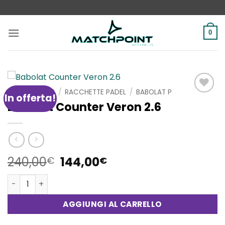
Salta
ai
contenuti
0
HOME
/
SHOP
/
RACCHETTE PADEL
/
BABOLAT P
In offerta!
Aggiungi
Babolat Counter Veron 2.6
alla lista
dei
desideri
Il
Il
240,00
144,00
€
€
prezzo
prezzo
Babolat Counter Veron 2.6 quantità
originale
attuale
era:
è:
AGGIUNGI AL CARRELLO
240,00€.
144,00€.