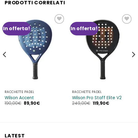
PRODOTTI CORRELATI
In offerta!
In offerta!
Aggiungi
Aggiungi
alla lista
alla lista
dei
dei
desideri
desideri
RACCHETTE PADEL
RACCHETTE PADEL
Wilson Accent
Wilson Pro Staff Elite V2
Il
Il
Il
Il
190,00
€
89,90
€
249,00
€
119,90
€
prezzo
prezzo
prezzo
prezzo
originale
attuale
originale
attuale
era:
è:
era:
è:
190,00€.
89,90€.
249,00€.
119,90€.
LATEST