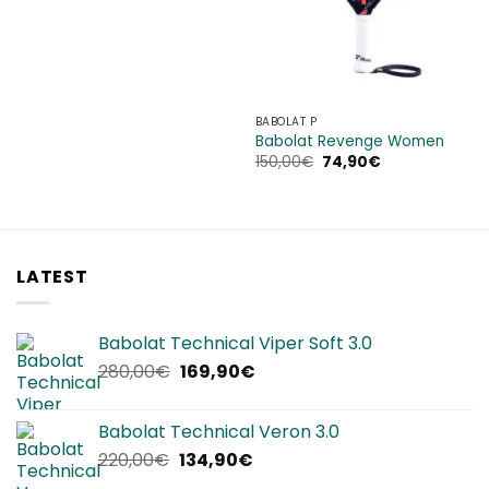
era:
è:
180,33€.
122,87€.
BABOLAT P
Babolat Revenge Women
Il
Il
150,00
€
74,90
€
prezzo
prezzo
originale
attuale
era:
è:
150,00€.
74,90€.
LATEST
Babolat Technical Viper Soft 3.0
Il
Il
280,00
€
169,90
€
prezzo
prezzo
originale
attuale
Babolat Technical Veron 3.0
era:
è:
Il
Il
220,00
€
134,90
€
280,00€.
169,90€.
prezzo
prezzo