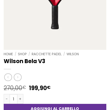
HOME
/
SHOP
/
RACCHETTE PADEL
/
WILSON
Wilson Bela V3
Il
Il
270,00
199,90
€
€
prezzo
prezzo
Wilson Bela V3 quantità
originale
attuale
era:
è:
AGGIUNGI AL CARRELLO