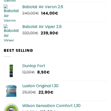
originale
attuale
Babolat Air Veron 2.6
era:
è:
Il
Il
240,00
€
144,00
€
220,00€.
134,90€.
prezzo
prezzo
originale
attuale
Babolat Air Viper 2.6
era:
è:
Il
Il
320,00
€
239,90
€
240,00€.
144,00€.
prezzo
prezzo
originale
attuale
era:
è:
BEST SELLING
320,00€.
239,90€.
Dunlop Fort
Il
Il
12,00
€
8,50
€
prezzo
prezzo
originale
attuale
Luxilon Original 1.30
era:
è:
Il
Il
25,00
€
22,90
€
12,00€.
8,50€.
prezzo
prezzo
originale
attuale
Wilson Sensation Comfort 1,30
era:
è: