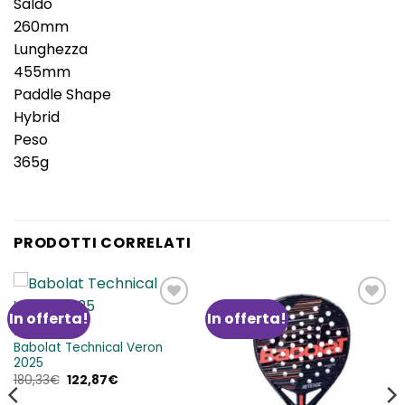
Saldo
260mm
Lunghezza
455mm
Paddle Shape
Hybrid
Peso
365g
PRODOTTI CORRELATI
In offerta!
In offerta!
Aggiungi
Aggiungi
alla lista
alla lista
BABOLAT P
dei
dei
Babolat Technical Veron
desideri
desideri
2025
Il
Il
180,33
€
122,87
€
prezzo
prezzo
originale
attuale