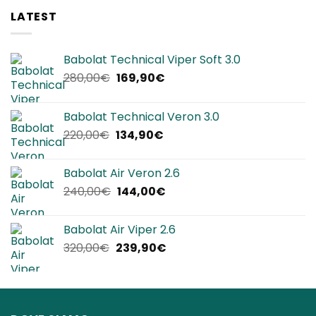
LATEST
Babolat Technical Viper Soft 3.0
Il
Il
280,00
€
169,90
€
prezzo
prezzo
originale
attuale
Babolat Technical Veron 3.0
era:
è:
Il
Il
220,00
€
134,90
€
280,00€.
169,90€.
prezzo
prezzo
originale
attuale
Babolat Air Veron 2.6
era:
è:
Il
Il
240,00
€
144,00
€
220,00€.
134,90€.
prezzo
prezzo
originale
attuale
Babolat Air Viper 2.6
era:
è:
Il
Il
320,00
€
239,90
€
240,00€.
144,00€.
prezzo
prezzo
originale
attuale
era:
è:
320,00€.
239,90€.