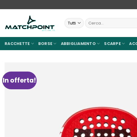
Salta
ai
contenuti
Cerca:
RACCHETTE
BORSE
ABBIGLIAMENTO
SCARPE
AC
In offerta!