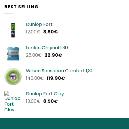
BEST SELLING
Dunlop Fort
Il
Il
12,00
€
8,50
€
prezzo
prezzo
originale
attuale
Luxilon Original 1.30
era:
è:
Il
Il
25,00
€
22,90
€
12,00€.
8,50€.
prezzo
prezzo
originale
attuale
Wilson Sensation Comfort 1,30
era:
è:
Il
Il
140,00
€
119,90
€
25,00€.
22,90€.
prezzo
prezzo
originale
attuale
Dunlop Fort Clay
era:
è:
Il
Il
13,00
€
8,50
€
140,00€.
119,90€.
prezzo
prezzo
originale
attuale
era:
è:
13,00€.
8,50€.