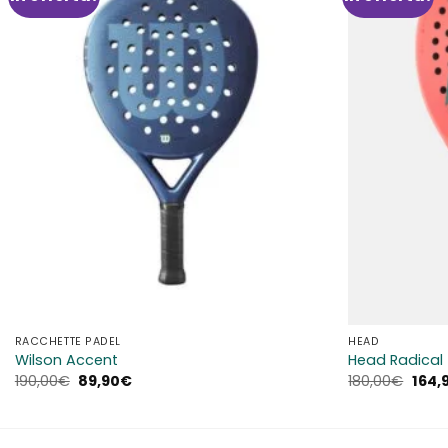
alla lista
dei
desideri
RACCHETTE PADEL
HEAD
Wilson Accent
Head Radical
Il
Il
Il
190,00
€
89,90
€
180,00
€
164,
prezzo
prezzo
prez
originale
attuale
origi
era:
è:
era:
190,00€.
89,90€.
180,0