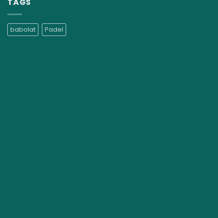
TAGS
babolat
Padel