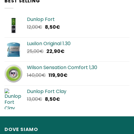
BEST SELLING
320,00€.
239,90€.
Dunlop Fort
Il
Il
12,00
€
8,50
€
prezzo
prezzo
originale
attuale
Luxilon Original 1.30
era:
è:
Il
Il
25,00
€
22,90
€
12,00€.
8,50€.
prezzo
prezzo
originale
attuale
Wilson Sensation Comfort 1,30
era:
è:
Il
Il
140,00
€
119,90
€
25,00€.
22,90€.
prezzo
prezzo
originale
attuale
Dunlop Fort Clay
era:
è:
Il
Il
13,00
€
8,50
€
140,00€.
119,90€.
prezzo
prezzo
originale
attuale
era:
è:
13,00€.
8,50€.
DOVE SIAMO