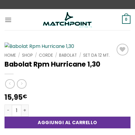
Salta
ai
contenuti
0
HOME
/
SHOP
/
CORDE
/
BABOLAT
/
SET DA 12 MT.
Aggiungi
Babolat Rpm Hurricane 1,30
alla lista
dei
desideri
15,95
€
Babolat Rpm Hurricane 1,30 quantità
AGGIUNGI AL CARRELLO