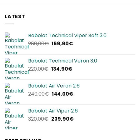
LATEST
Babolat Technical Viper Soft 3.0
Il
Il
280,00
€
169,90
€
prezzo
prezzo
originale
attuale
Babolat Technical Veron 3.0
era:
è:
Il
Il
220,00
€
134,90
€
280,00€.
169,90€.
prezzo
prezzo
originale
attuale
Babolat Air Veron 2.6
era:
è:
Il
Il
240,00
€
144,00
€
220,00€.
134,90€.
prezzo
prezzo
originale
attuale
Babolat Air Viper 2.6
era:
è:
Il
Il
320,00
€
239,90
€
240,00€.
144,00€.
prezzo
prezzo
originale
attuale
era:
è: