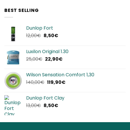
originale
attuale
era:
è:
BEST SELLING
320,00€.
192,00€.
Dunlop Fort
Il
Il
12,00
€
8,50
€
prezzo
prezzo
originale
attuale
Luxilon Original 1.30
era:
è:
Il
Il
25,00
€
22,90
€
12,00€.
8,50€.
prezzo
prezzo
originale
attuale
Wilson Sensation Comfort 1,30
era:
è:
Il
Il
140,00
€
119,90
€
25,00€.
22,90€.
prezzo
prezzo
originale
attuale
Dunlop Fort Clay
era:
è:
Il
Il
13,00
€
8,50
€
140,00€.
119,90€.
prezzo
prezzo
originale
attuale
era:
è:
13,00€.
8,50€.