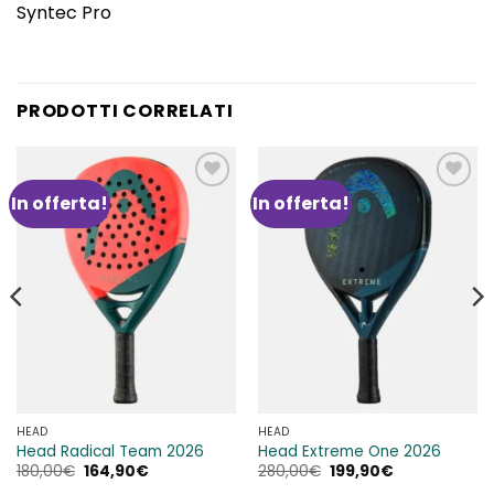
Syntec Pro
PRODOTTI CORRELATI
In offerta!
In offerta!
Aggiungi
Aggiungi
alla lista
alla lista
dei
dei
desideri
desideri
HEAD
HEAD
Head Radical Team 2026
Head Extreme One 2026
Il
Il
Il
Il
180,00
€
164,90
€
280,00
€
199,90
€
prezzo
prezzo
prezzo
prezzo