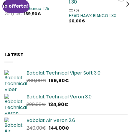
CORDE
In offerta!
Aggiungi
Aggiungi
Head Hawk Bianca 1.25
alla lista
alla lista
CORDE
Il
Il
200,00
€
169,90
€
dei
dei
HEAD HAWK BIANCO 1.30
prezzo
prezzo
desideri
desideri
20,00
€
originale
attuale
era:
è:
200,00€.
169,90€.
LATEST
Babolat Technical Viper Soft 3.0
Il
Il
280,00
€
169,90
€
prezzo
prezzo
originale
attuale
Babolat Technical Veron 3.0
era:
è:
Il
Il
220,00
€
134,90
€
280,00€.
169,90€.
prezzo
prezzo
originale
attuale
Babolat Air Veron 2.6
era:
è:
Il
Il
240,00
€
144,00
€
220,00€.
134,90€.