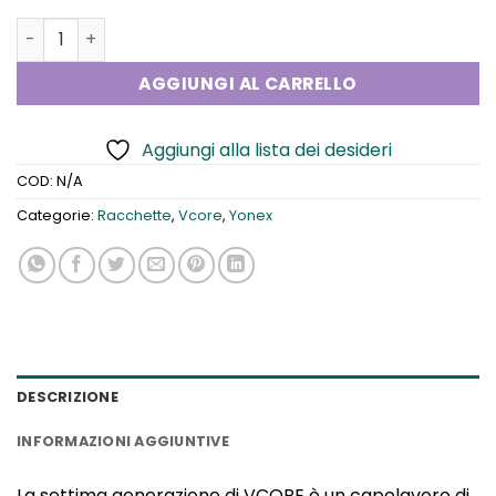
Yonex V Core Game quantità
AGGIUNGI AL CARRELLO
Aggiungi alla lista dei desideri
COD:
N/A
Categorie:
Racchette
,
Vcore
,
Yonex
DESCRIZIONE
INFORMAZIONI AGGIUNTIVE
La settima generazione di VCORE è un capolavoro di