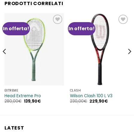
PRODOTTI CORRELATI
In offerta!
In offerta!
Aggiungi
Aggiungi
alla lista
alla lista
dei
dei
desideri
desideri
EXTREME
CLASH
Head Extreme Pro
Wilson Clash 100 L V3
Il
Il
Il
Il
280,00
€
139,90
€
230,00
€
229,90
€
prezzo
prezzo
prezzo
prezzo
originale
attuale
originale
attuale
era:
è:
era:
è:
280,00€.
139,90€.
230,00€.
229,90€.
LATEST