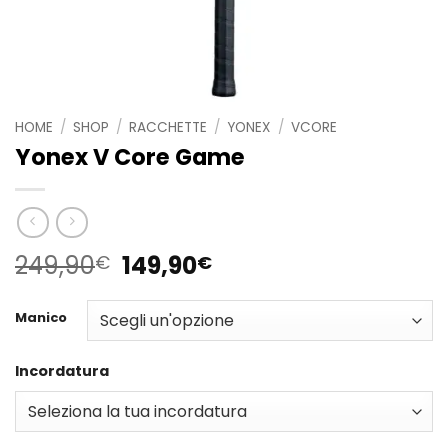
HOME
/
SHOP
/
RACCHETTE
/
YONEX
/
VCORE
Yonex V Core Game
Il
Il
249,90
149,90
€
€
prezzo
prezzo
originale
attuale
Manico
era:
è:
249,90€.
149,90€.
Incordatura