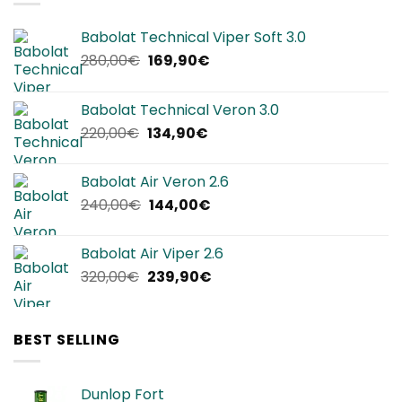
Babolat Technical Viper Soft 3.0
Il
Il
280,00
€
169,90
€
prezzo
prezzo
originale
attuale
Babolat Technical Veron 3.0
era:
è:
Il
Il
220,00
€
134,90
€
280,00€.
169,90€.
prezzo
prezzo
originale
attuale
Babolat Air Veron 2.6
era:
è:
Il
Il
240,00
€
144,00
€
220,00€.
134,90€.
prezzo
prezzo
originale
attuale
Babolat Air Viper 2.6
era:
è:
Il
Il
320,00
€
239,90
€
240,00€.
144,00€.
prezzo
prezzo
originale
attuale
era:
è:
BEST SELLING
320,00€.
239,90€.
Dunlop Fort