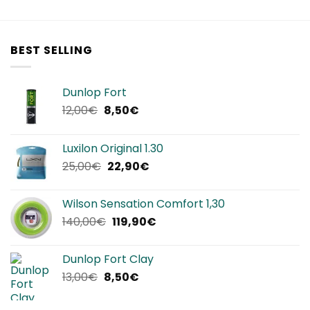
nale
attuale
originale
attuale
è:
era:
è:
0€.
34,90€.
249,95€.
149,90€.
BEST SELLING
Dunlop Fort
Il
Il
12,00
€
8,50
€
prezzo
prezzo
originale
attuale
Luxilon Original 1.30
era:
è:
Il
Il
25,00
€
22,90
€
12,00€.
8,50€.
prezzo
prezzo
originale
attuale
Wilson Sensation Comfort 1,30
era:
è:
Il
Il
140,00
€
119,90
€
25,00€.
22,90€.
prezzo
prezzo
originale
attuale
Dunlop Fort Clay
era:
è:
Il
Il
13,00
€
8,50
€
140,00€.
119,90€.
prezzo
prezzo
originale
attuale