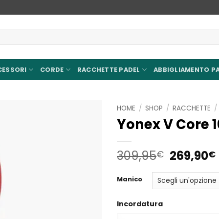
CESSORI
CORDE
RACCHETTE PADEL
ABBIGLIAMENTO P
HOME
/
SHOP
/
RACCHETTE
/
Yonex V Core 
Aggiungi
alla lista
dei
Il
I
309,95
269,90
€
€
desideri
prezzo
original
Manico
era:
309,95€
Incordatura