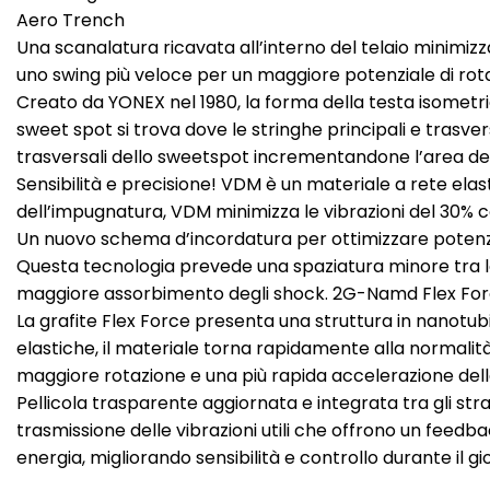
Aero Trench
Una scanalatura ricavata all’interno del telaio minimizz
uno swing più veloce per un maggiore potenziale di rot
Creato da YONEX nel 1980, la forma della testa isometri
sweet spot si trova dove le stringhe principali e trasv
trasversali dello sweetspot incrementandone l’area
Sensibilità e precisione! VDM è un materiale a rete elas
dell’impugnatura, VDM minimizza le vibrazioni del 30% co
Un nuovo schema d’incordatura per ottimizzare poten
Questa tecnologia prevede una spaziatura minore tra le
maggiore assorbimento degli shock. 2G-Namd Flex Fo
La grafite Flex Force presenta una struttura in nanotubi
elastiche, il materiale torna rapidamente alla normalit
maggiore rotazione e una più rapida accelerazione della
Pellicola trasparente aggiornata e integrata tra gli stra
trasmissione delle vibrazioni utili che offrono un feedbac
energia, migliorando sensibilità e controllo durante il gi