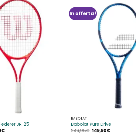
In offerta!
Aggiungi
alla lista
dei
desideri
BABOLAT
Federer JR. 25
Babolat Pure Drive
Il
Il
Il
0
€
249,95
€
149,90
€
zo
prezzo
prezzo
prezzo