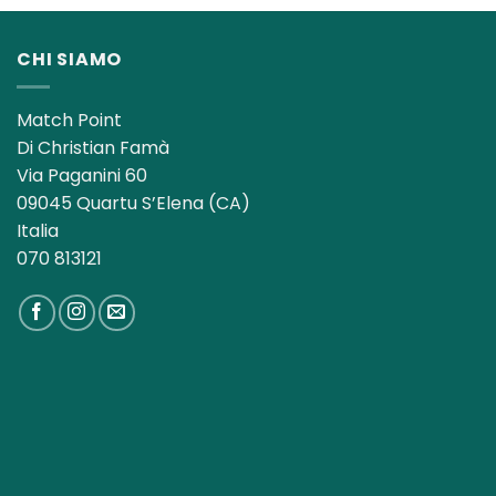
era:
è:
13,00€.
8,50€.
CHI SIAMO
Match Point
Di Christian Famà
Via Paganini 60
09045 Quartu S’Elena (CA)
Italia
070 813121