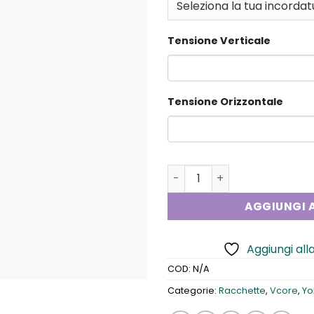
Tensione Verticale
Tensione Orizzontale
Yonex V Core 100 quantità
AGGIUNGI A
Aggiungi alla
COD:
N/A
Categorie:
Racchette
,
Vcore
,
Yo