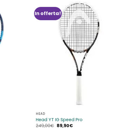
In offerta!
Aggiungi
Aggiungi
alla lista
alla lista
dei
dei
desideri
desideri
HEAD
Head YT IG Speed Pro
Il
Il
249,00
€
89,90
€
prezzo
prezzo
originale
attuale