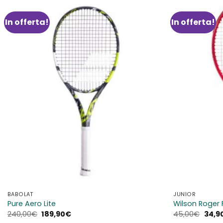
In offerta!
In offerta!
Aggiungi
alla lista
dei
desideri
BABOLAT
JUNIOR
Pure Aero Lite
Wilson Roger 
Il
Il
Il
240,00
€
189,90
€
45,00
€
34,9
prezzo
prezzo
prez