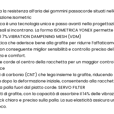
a la resistenza all’aria dei gommini passacorde situati nel
azione.Isometric
ca è una tecnologia unica e passo avanti nella progettazi
ersali si incontrano. La forma ISOMETRICA YONEX permette 
 del 7%.VIBRATION DAMPENING MESH (VDM)
tica che aderisce bene alla grafite per ridurre l’affaticam
n conseguente miglior sensibilità e controllo preciso dell
za e comfort.
 corde al centro della racchetta per un maggior controll
rce
 di carbonio (CNT) che lega insieme la grafite, riducendo l
à dopo la deformazione iniziale, consentendo alla racchet
 palla fuori dal piatto corde. SERVO FILTER
ti di grafite, con la capacità di assorbire il 14% delle vi
k chiaro e preciso sulla palla. La sua elasticità assicura un
oco.