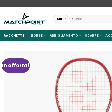
Salta
ai
contenuti
Cerca:
RACCHETTE
BORSE
ABBIGLIAMENTO
SCARPE
AC
In offerta!