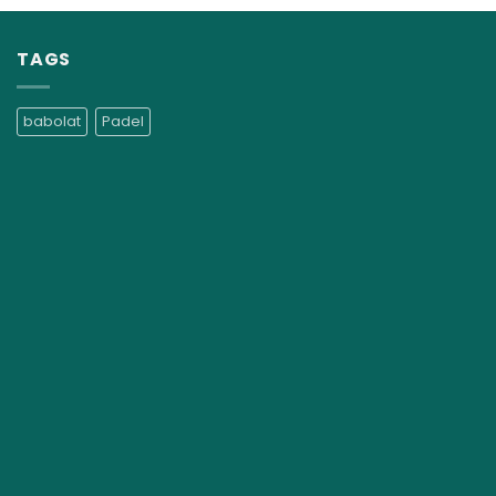
TAGS
babolat
Padel