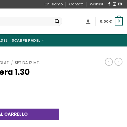
Chi siamo
Contatti
Wishlist
0,00
€
0
ADEL
SCARPE PADEL
OLAT
/
SET DA 12 MT.
era 1.30
tità
L CARRELLO