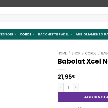
CESSORI
CORDE
RACCHETTE PADEL
ABBIGLIAMENTO P
HOME
/
SHOP
/
CORDE
/
BAB
Babolat Xcel N
Aggiungi
alla lista
dei
21,95
€
desideri
Babolat Xcel Nera 1.30 quan
AGGIUNGI A