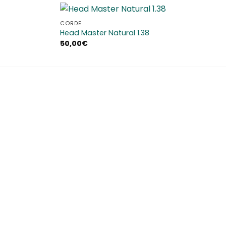
CORDE
Aggiungi
Aggiungi
Head Master Natural 1.38
alla lista
alla lista
50,00
€
dei
dei
desideri
desideri