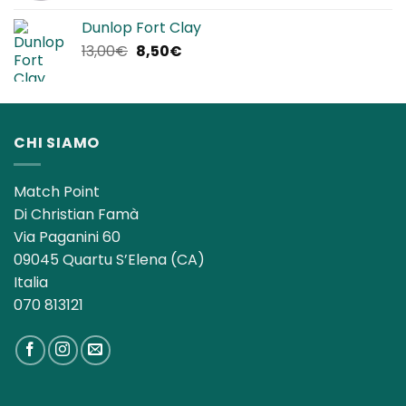
originale
attuale
Dunlop Fort Clay
era:
è:
Il
Il
13,00
€
8,50
€
140,00€.
119,90€.
prezzo
prezzo
originale
attuale
era:
è:
13,00€.
8,50€.
CHI SIAMO
Match Point
Di Christian Famà
Via Paganini 60
09045 Quartu S’Elena (CA)
Italia
070 813121