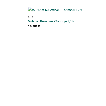
CORDE
Aggiungi
Aggiungi
Wilson Revolve Orange 1,25
alla lista
alla lista
16,00
€
dei
dei
desideri
desideri