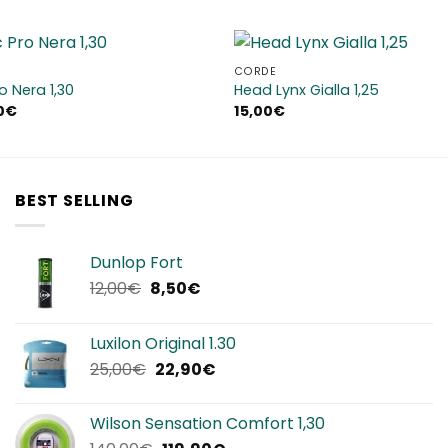
CORDE
Aggiungi
o Nera 1,30
Head Lynx Gialla 1,25
alla lista
Il
0
€
15,00
€
dei
zo
prezzo
desideri
nale
attuale
è:
0€.
79,90€.
BEST SELLING
Dunlop Fort
Il
Il
12,00
€
8,50
€
prezzo
prezzo
originale
attuale
Luxilon Original 1.30
era:
è:
Il
Il
25,00
€
22,90
€
12,00€.
8,50€.
prezzo
prezzo
originale
attuale
Wilson Sensation Comfort 1,30
era:
è: