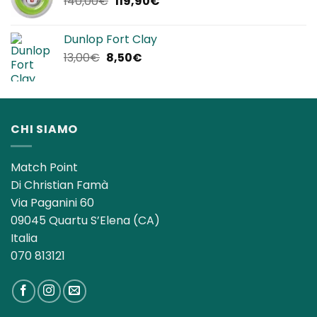
Il
Il
140,00
€
119,90
€
25,00€.
22,90€.
prezzo
prezzo
originale
attuale
Dunlop Fort Clay
era:
è:
Il
Il
13,00
€
8,50
€
140,00€.
119,90€.
prezzo
prezzo
originale
attuale
era:
è:
13,00€.
8,50€.
CHI SIAMO
Match Point
Di Christian Famà
Via Paganini 60
09045 Quartu S’Elena (CA)
Italia
070 813121