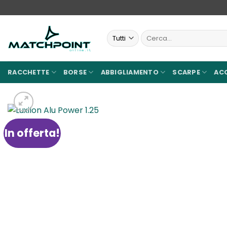
Salta
ai
contenuti
Cerca:
RACCHETTE
BORSE
ABBIGLIAMENTO
SCARPE
AC
In offerta!