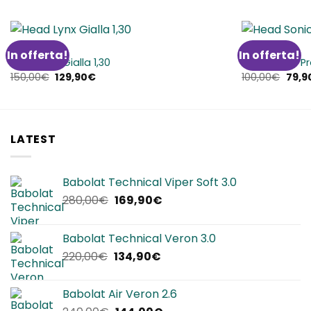
CORDE
CORDE
In offerta!
In offerta!
Aggiungi
Head Lynx Gialla 1,30
Head Sonic Pr
alla lista
Il
Il
Il
150,00
€
129,90
€
100,00
€
79,9
dei
prezzo
prezzo
prez
desideri
originale
attuale
origi
era:
è:
era:
150,00€.
129,90€.
100,0
LATEST
Babolat Technical Viper Soft 3.0
Il
Il
280,00
€
169,90
€
prezzo
prezzo
originale
attuale
Babolat Technical Veron 3.0
era:
è:
Il
Il
220,00
€
134,90
€
280,00€.
169,90€.
prezzo
prezzo
originale
attuale
Babolat Air Veron 2.6
era:
è: