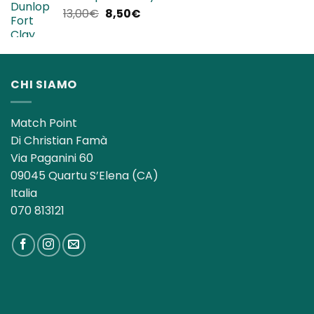
era:
è:
Il
Il
13,00
€
8,50
€
140,00€.
119,90€.
prezzo
prezzo
originale
attuale
era:
è:
13,00€.
8,50€.
CHI SIAMO
Match Point
Di Christian Famà
Via Paganini 60
09045 Quartu S’Elena (CA)
Italia
070 813121