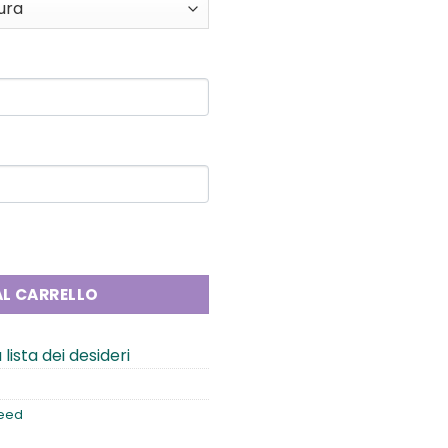
tità
L CARRELLO
 lista dei desideri
eed