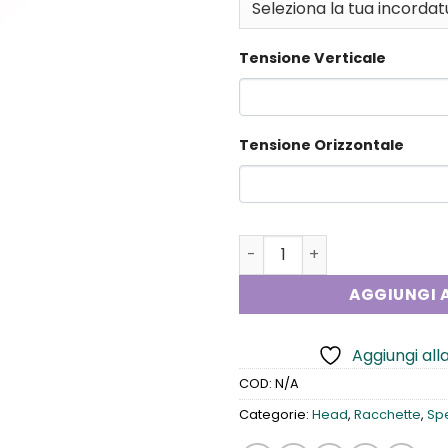
Tensione Verticale
Tensione Orizzontale
Head YT IG Speed Pro quan
AGGIUNGI A
Aggiungi alla
COD:
N/A
Categorie:
Head
,
Racchette
,
Sp