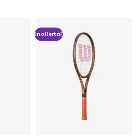
In offerta!
Aggiungi
Aggiungi
alla lista
alla lista
dei
dei
desideri
desideri