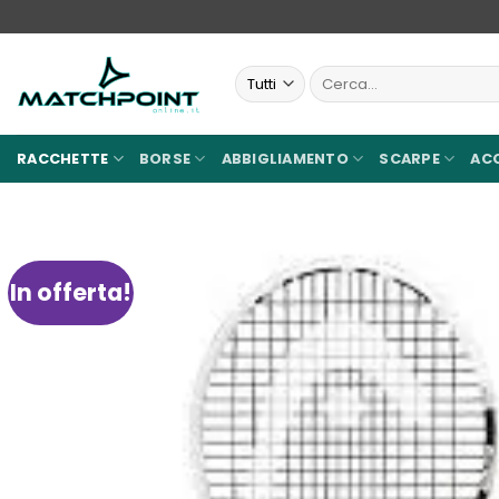
Salta
ai
contenuti
Cerca:
RACCHETTE
BORSE
ABBIGLIAMENTO
SCARPE
AC
In offerta!