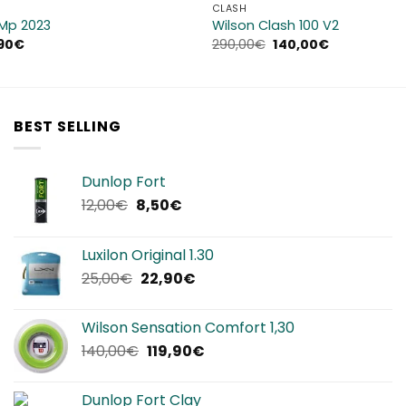
CLASH
 Mp 2023
Wilson Clash 100 V2
Il
Il
Il
90
€
290,00
€
140,00
€
zo
prezzo
prezzo
prezzo
inale
attuale
originale
attuale
è:
era:
è:
00€.
139,90€.
290,00€.
140,00€.
BEST SELLING
Dunlop Fort
Il
Il
12,00
€
8,50
€
prezzo
prezzo
originale
attuale
Luxilon Original 1.30
era:
è:
Il
Il
25,00
€
22,90
€
12,00€.
8,50€.
prezzo
prezzo
originale
attuale
Wilson Sensation Comfort 1,30
era:
è:
Il
Il
140,00
€
119,90
€
25,00€.
22,90€.
prezzo
prezzo
originale
attuale
Dunlop Fort Clay