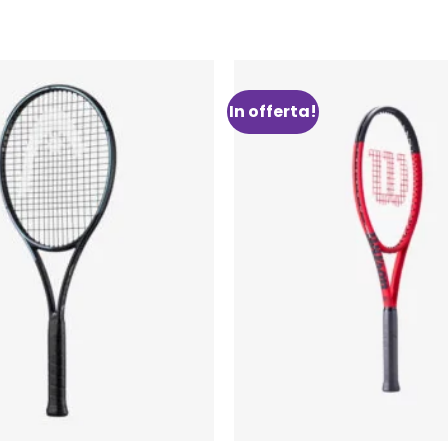
In offerta!
Aggiungi
alla lista
dei
desideri