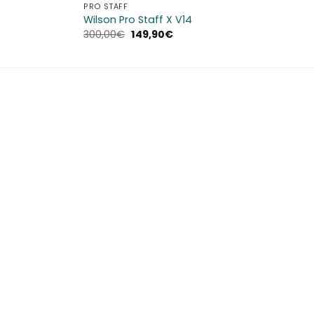
PRO STAFF
Wilson Pro Staff X V14
Il
Il
300,00
€
149,90
€
prezzo
prezzo
originale
attuale
era:
è:
300,00€.
149,90€.