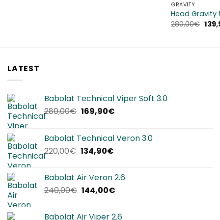
GRAVITY
Head Gravity
Il
280,00
€
139,
prez
orig
era:
280,
LATEST
Babolat Technical Viper Soft 3.0
Il
Il
280,00
€
169,90
€
prezzo
prezzo
originale
attuale
Babolat Technical Veron 3.0
era:
è:
Il
Il
220,00
€
134,90
€
280,00€.
169,90€.
prezzo
prezzo
originale
attuale
Babolat Air Veron 2.6
era:
è:
Il
Il
240,00
€
144,00
€
220,00€.
134,90€.
prezzo
prezzo
originale
attuale
Babolat Air Viper 2.6