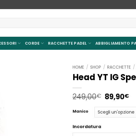
CESSORI
CORDE
RACCHETTE PADEL
ABBIGLIAMENTO P
HOME
/
SHOP
/
RACCHETTE
/
Head YT IG Sp
Aggiungi
alla lista
dei
Il
Il
249,00
89,90
€
€
desideri
prezzo
p
original
a
Manico
era:
è:
249,00€
8
Incordatura