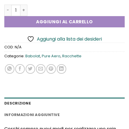
Pure Aero Team quantità
AGGIUNGI AL CARRELLO
Aggiungi alla lista dei desideri
COD:
N/A
Categorie:
Babolat
,
Pure Aero
,
Racchette
DESCRIZIONE
INFORMAZIONI AGGIUNTIVE
Cerchi sempre nuovi modi per realizzare uno spin