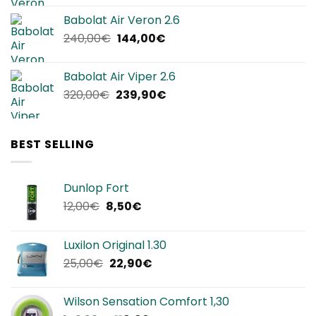
originale
attuale
Babolat Air Veron 2.6
era:
è:
Il
Il
240,00
€
144,00
€
220,00€.
134,90€.
prezzo
prezzo
originale
attuale
Babolat Air Viper 2.6
era:
è:
Il
Il
320,00
€
239,90
€
240,00€.
144,00€.
prezzo
prezzo
originale
attuale
era:
è:
BEST SELLING
320,00€.
239,90€.
Dunlop Fort
Il
Il
12,00
€
8,50
€
prezzo
prezzo
originale
attuale
Luxilon Original 1.30
era:
è:
Il
Il
25,00
€
22,90
€
12,00€.
8,50€.
prezzo
prezzo
originale
attuale
Wilson Sensation Comfort 1,30
era:
è: