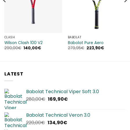
CLASH
BABOLAT
Wilson Clash 100 V2
Babolat Pure Aero
Il
Il
Il
Il
290,00
€
140,00
€
279,95
€
223,90
€
prezzo
prezzo
prezzo
prezzo
originale
attuale
originale
attuale
era:
è:
era:
è:
290,00€.
140,00€.
279,95€.
223,90€.
LATEST
Babolat Technical Viper Soft 3.0
Il
Il
280,00
€
169,90
€
prezzo
prezzo
originale
attuale
Babolat Technical Veron 3.0
era:
è:
Il
Il
220,00
€
134,90
€
280,00€.
169,90€.
prezzo
prezzo