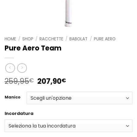
HOME
/
SHOP
/
RACCHETTE
/
BABOLAT
/
PURE AERO
Pure Aero Team
Il
Il
259,95
207,90
€
€
prezzo
prezzo
originale
attuale
Manico
era:
è:
259,95€.
207,90€.
Incordatura