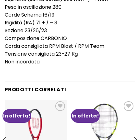
Peso in oscillazione 280
Corde Schema 16/19
Rigidità (RA) 71 + / – 3
Sezione 23/26/23
Composizione CARBONIO
Corda consigliata RPM Blast / RPM Team
Tensione consigliata 23-27 Kg
Non incordata
PRODOTTI CORRELATI
In offerta!
In offerta!
Aggiungi
Aggiungi
alla lista
alla lista
dei
dei
desideri
desideri