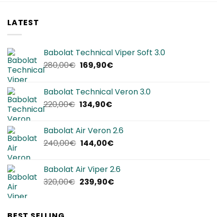
250,00€.
124,90€.
LATEST
Babolat Technical Viper Soft 3.0
Il
Il
280,00
€
169,90
€
prezzo
prezzo
originale
attuale
Babolat Technical Veron 3.0
era:
è:
Il
Il
220,00
€
134,90
€
280,00€.
169,90€.
prezzo
prezzo
originale
attuale
Babolat Air Veron 2.6
era:
è:
Il
Il
240,00
€
144,00
€
220,00€.
134,90€.
prezzo
prezzo
originale
attuale
Babolat Air Viper 2.6
era:
è:
Il
Il
320,00
€
239,90
€
240,00€.
144,00€.
prezzo
prezzo
originale
attuale
era:
è:
BEST SELLING