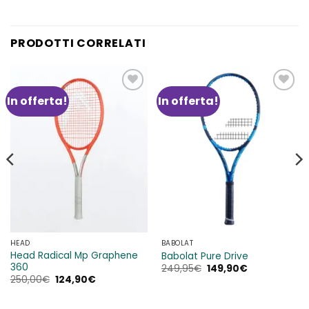
PRODOTTI CORRELATI
In offerta!
In offerta!
Aggiungi
Aggiungi
alla lista
alla lista
dei
dei
desideri
desideri
HEAD
BABOLAT
Head Radical Mp Graphene
Babolat Pure Drive
360
Il
Il
249,95
€
149,90
€
prezzo
prezzo
Il
Il
250,00
€
124,90
€
originale
attuale
prezzo
prezzo
era:
è:
originale
attuale
249,95€.
149,90€.
era:
è: