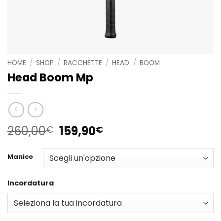
HOME
/
SHOP
/
RACCHETTE
/
HEAD
/
BOOM
Head Boom Mp
Il
Il
260,00
159,90
€
€
prezzo
prezzo
originale
attuale
Manico
era:
è:
260,00€.
159,90€.
Incordatura