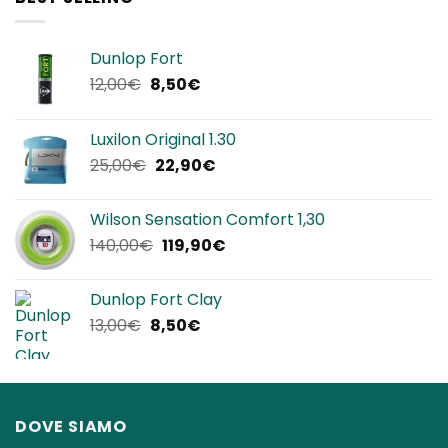
320,00€.
239,90€.
Dunlop Fort
Il
Il
12,00
€
8,50
€
prezzo
prezzo
originale
attuale
Luxilon Original 1.30
era:
è:
Il
Il
25,00
€
22,90
€
12,00€.
8,50€.
prezzo
prezzo
originale
attuale
Wilson Sensation Comfort 1,30
era:
è:
Il
Il
140,00
€
119,90
€
25,00€.
22,90€.
prezzo
prezzo
originale
attuale
Dunlop Fort Clay
era:
è:
Il
Il
13,00
€
8,50
€
140,00€.
119,90€.
prezzo
prezzo
originale
attuale
era:
è:
13,00€.
8,50€.
DOVE SIAMO