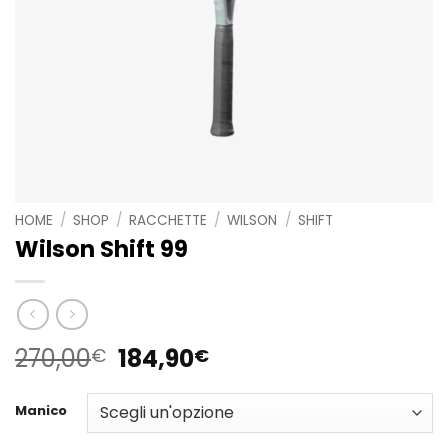
HOME
/
SHOP
/
RACCHETTE
/
WILSON
/
SHIFT
Wilson Shift 99
Il
Il
270,00
184,90
€
€
prezzo
prezzo
originale
attuale
Manico
era:
è: