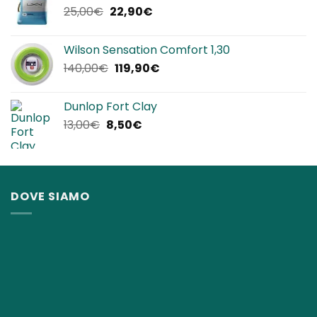
Il
Il
25,00
€
22,90
€
12,00€.
8,50€.
prezzo
prezzo
originale
attuale
Wilson Sensation Comfort 1,30
era:
è:
Il
Il
140,00
€
119,90
€
25,00€.
22,90€.
prezzo
prezzo
originale
attuale
Dunlop Fort Clay
era:
è:
Il
Il
13,00
€
8,50
€
140,00€.
119,90€.
prezzo
prezzo
originale
attuale
era:
è:
13,00€.
8,50€.
DOVE SIAMO