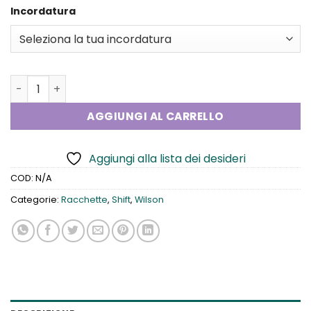
270,00€.
184,90€.
Incordatura
Wilson Shift 99 quantità
AGGIUNGI AL CARRELLO
Aggiungi alla lista dei desideri
COD:
N/A
Categorie:
Racchette
,
Shift
,
Wilson