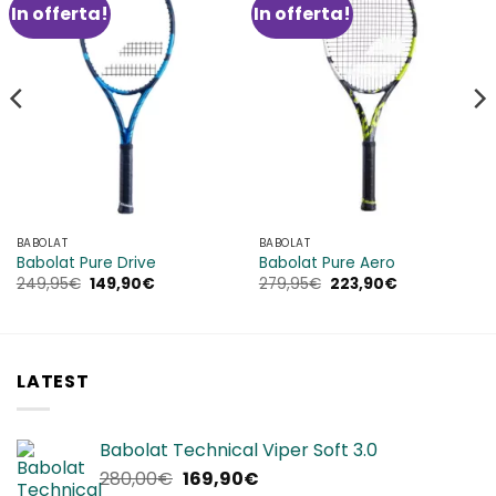
In offerta!
In offerta!
Aggiungi
Aggiungi
alla lista
alla lista
dei
dei
desideri
desideri
BABOLAT
BABOLAT
Babolat Pure Drive
Babolat Pure Aero
Il
Il
Il
Il
249,95
€
149,90
€
279,95
€
223,90
€
prezzo
prezzo
prezzo
prezzo
originale
attuale
originale
attuale
era:
è:
era:
è:
249,95€.
149,90€.
279,95€.
223,90€.
LATEST
Babolat Technical Viper Soft 3.0
Il
Il
280,00
€
169,90
€