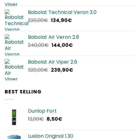
prezzo
prezzo
originale
attuale
Babolat Technical Veron 3.0
era:
è:
Il
Il
220,00
€
134,90
€
280,00€.
169,90€.
prezzo
prezzo
originale
attuale
Babolat Air Veron 2.6
era:
è:
Il
Il
240,00
€
144,00
€
220,00€.
134,90€.
prezzo
prezzo
originale
attuale
Babolat Air Viper 2.6
era:
è:
Il
Il
320,00
€
239,90
€
240,00€.
144,00€.
prezzo
prezzo
originale
attuale
era:
è:
BEST SELLING
320,00€.
239,90€.
Dunlop Fort
Il
Il
12,00
€
8,50
€
prezzo
prezzo
originale
attuale
Luxilon Original 1.30
era:
è: