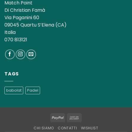
Match Point
Di Christian Famà
Via Paganini 60
09045 Quartu S’Elena (CA)
Italia
070 813121
TAGS
babolat
Padel
PayPal
Cash
On
CHI SIAMO
CONTATTI
WISHLIST
Delivery