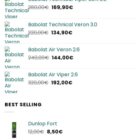
Il
Il
280,00
€
169,90
€
prezzo
prezzo
originale
attuale
Babolat Technical Veron 3.0
era:
è:
Il
Il
220,00
€
134,90
€
280,00€.
169,90€.
prezzo
prezzo
originale
attuale
Babolat Air Veron 2.6
era:
è:
Il
Il
240,00
€
144,00
€
220,00€.
134,90€.
prezzo
prezzo
originale
attuale
Babolat Air Viper 2.6
era:
è:
Il
Il
320,00
€
192,00
€
240,00€.
144,00€.
prezzo
prezzo
originale
attuale
era:
è:
BEST SELLING
320,00€.
192,00€.
Dunlop Fort
Il
Il
12,00
€
8,50
€
prezzo
prezzo