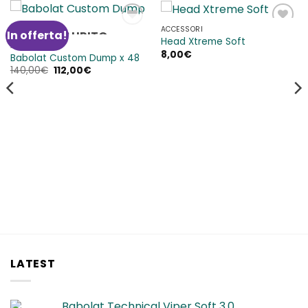
ACCESSORI
In offerta!
ESAURITO
Aggiungi
Aggiungi
Head Xtreme Soft
alla lista
alla lista
ACCESSORI
8,00
€
dei
dei
Babolat Custom Dump x 48
desideri
desideri
Il
Il
140,00
€
112,00
€
prezzo
prezzo
originale
attuale
era:
è:
140,00€.
112,00€.
LATEST
Babolat Technical Viper Soft 3.0