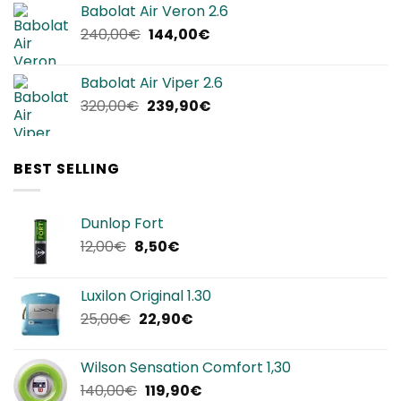
Babolat Air Veron 2.6
era:
è:
Il
Il
240,00
€
144,00
€
220,00€.
134,90€.
prezzo
prezzo
originale
attuale
Babolat Air Viper 2.6
era:
è:
Il
Il
320,00
€
239,90
€
240,00€.
144,00€.
prezzo
prezzo
originale
attuale
era:
è:
BEST SELLING
320,00€.
239,90€.
Dunlop Fort
Il
Il
12,00
€
8,50
€
prezzo
prezzo
originale
attuale
Luxilon Original 1.30
era:
è:
Il
Il
25,00
€
22,90
€
12,00€.
8,50€.
prezzo
prezzo
originale
attuale
Wilson Sensation Comfort 1,30
era:
è:
Il
Il
140,00
€
119,90
€
25,00€.
22,90€.