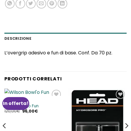
DESCRIZIONE
L’overgrip adesivo e fun di base. Conf. Da 70 pz.
PRODOTTI CORRELATI
ACCESSORI
In offerta!
Aggiungi
Aggiungi
Wilson Bowl’o Fun
alla lista
alla lista
Il
Il
120,00
€
96,00
€
dei
dei
prezzo
prezzo
desideri
desideri
originale
attuale
era:
è:
120,00€.
96,00€.