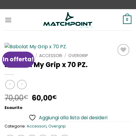
Salta
ai
contenuti
0
HOME
/
SHOP
/
ACCESSORI
/
OVERGRIP
In offerta!
Aggiungi
Babolat My Grip x 70 PZ.
alla lista
dei
desideri
Il
Il
70,00
60,00
€
€
prezzo
prezzo
Esaurito
originale
attuale
Aggiungi alla lista dei desideri
era:
è:
70,00€.
60,00€.
Categorie:
Accessori
,
Overgrip