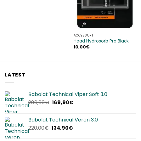
ACCESSORI
Head Hydrosorb Pro Black
10,00
€
LATEST
Babolat Technical Viper Soft 3.0
Il
Il
280,00
€
169,90
€
prezzo
prezzo
originale
attuale
Babolat Technical Veron 3.0
era:
è:
Il
Il
220,00
€
134,90
€
280,00€.
169,90€.
prezzo
prezzo
originale
attuale