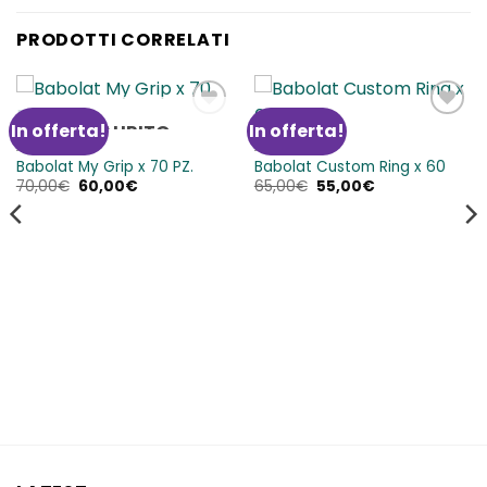
PRODOTTI CORRELATI
In offerta!
In offerta!
ESAURITO
Aggiungi
Aggiungi
alla lista
alla lista
ACCESSORI
ACCESSORI
dei
dei
Babolat My Grip x 70 PZ.
Babolat Custom Ring x 60
desideri
desideri
Il
Il
Il
Il
70,00
€
60,00
€
65,00
€
55,00
€
prezzo
prezzo
prezzo
prezzo
originale
attuale
originale
attuale
era:
è:
era:
è:
70,00€.
60,00€.
65,00€.
55,00€.