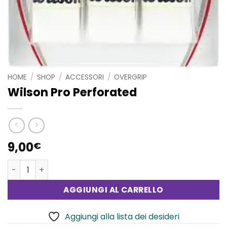
HOME
/
SHOP
/
ACCESSORI
/
OVERGRIP
Wilson Pro Perforated
9,00
€
Wilson Pro Perforated quantità
AGGIUNGI AL CARRELLO
Aggiungi alla lista dei desideri