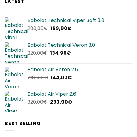
LATEST
Babolat Technical Viper Soft 3.0
Il
Il
280,00
€
169,90
€
prezzo
prezzo
originale
attuale
Babolat Technical Veron 3.0
era:
è:
Il
Il
220,00
€
134,90
€
280,00€.
169,90€.
prezzo
prezzo
originale
attuale
Babolat Air Veron 2.6
era:
è:
Il
Il
240,00
€
144,00
€
220,00€.
134,90€.
prezzo
prezzo
originale
attuale
Babolat Air Viper 2.6
era:
è:
Il
Il
320,00
€
239,90
€
240,00€.
144,00€.
prezzo
prezzo
originale
attuale
era:
è:
BEST SELLING
320,00€.
239,90€.