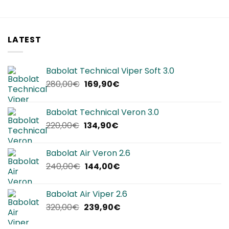
LATEST
Babolat Technical Viper Soft 3.0
Il
Il
280,00
€
169,90
€
prezzo
prezzo
originale
attuale
Babolat Technical Veron 3.0
era:
è:
Il
Il
220,00
€
134,90
€
280,00€.
169,90€.
prezzo
prezzo
originale
attuale
Babolat Air Veron 2.6
era:
è:
Il
Il
240,00
€
144,00
€
220,00€.
134,90€.
prezzo
prezzo
originale
attuale
Babolat Air Viper 2.6
era:
è:
Il
Il
320,00
€
239,90
€
240,00€.
144,00€.
prezzo
prezzo
originale
attuale