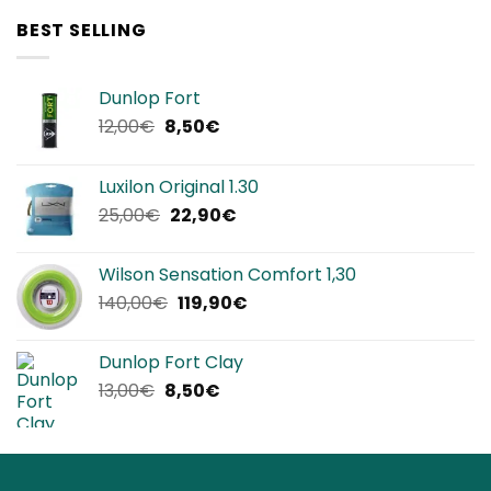
era:
è:
BEST SELLING
320,00€.
239,90€.
Dunlop Fort
Il
Il
12,00
€
8,50
€
prezzo
prezzo
originale
attuale
Luxilon Original 1.30
era:
è:
Il
Il
25,00
€
22,90
€
12,00€.
8,50€.
prezzo
prezzo
originale
attuale
Wilson Sensation Comfort 1,30
era:
è:
Il
Il
140,00
€
119,90
€
25,00€.
22,90€.
prezzo
prezzo
originale
attuale
Dunlop Fort Clay
era:
è:
Il
Il
13,00
€
8,50
€
140,00€.
119,90€.
prezzo
prezzo
originale
attuale
era:
è:
13,00€.
8,50€.