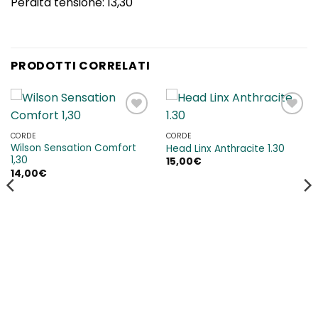
Perdita tensione: 13,30
PRODOTTI CORRELATI
Aggiungi
Aggiungi
alla lista
alla lista
CORDE
CORDE
dei
dei
Wilson Sensation Comfort
Head Linx Anthracite 1.30
desideri
desideri
1,30
15,00
€
14,00
€