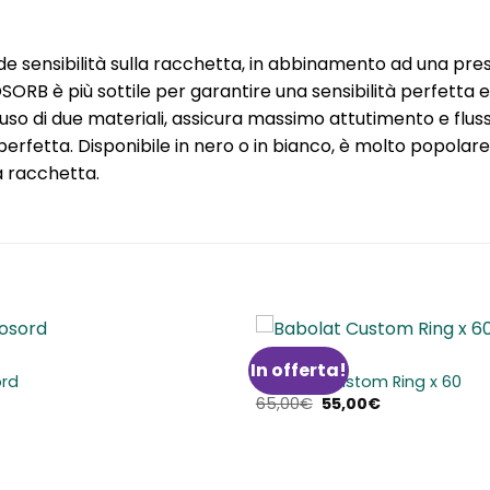
e sensibilità sulla racchetta, in abbinamento ad una pres
RB è più sottile per garantire una sensibilità perfetta 
uso di due materiali, assicura massimo attutimento e flusso
etta. Disponibile in nero o in bianco, è molto popolare tr
a racchetta.
ACCESSORI
In offerta!
Aggiungi
ord
Babolat Custom Ring x 60
alla lista
Il
Il
65,00
€
55,00
€
dei
prezzo
prezzo
desideri
originale
attuale
era:
è:
65,00€.
55,00€.