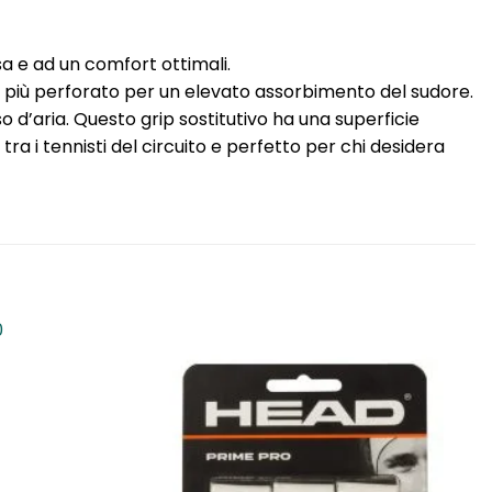
a e ad un comfort ottimali.
e più perforato per un elevato assorbimento del sudore.
 d’aria. Questo grip sostitutivo ha una superficie
a i tennisti del circuito e perfetto per chi desidera
Aggiungi
Aggiungi
alla lista
alla lista
dei
dei
desideri
desideri