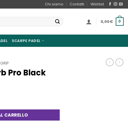
Chi siamo
Contatti
Wishlist
0,00
€
0
ADEL
SCARPE PADEL
GRIP
b Pro Black
quantità
L CARRELLO