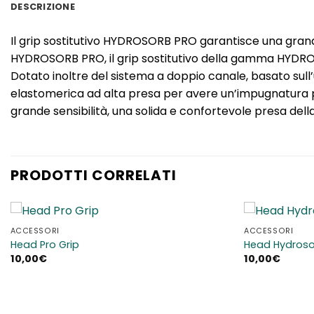
DESCRIZIONE
Il grip sostitutivo HYDROSORB PRO garantisce una grand
HYDROSORB PRO, il grip sostitutivo della gamma HYDROSO
Dotato inoltre del sistema a doppio canale, basato sull’
elastomerica ad alta presa per avere un’impugnatura perf
grande sensibilità, una solida e confortevole presa dell
PRODOTTI CORRELATI
ACCESSORI
ACCESSORI
Aggiungi
Head Pro Grip
Head Hydros
alla lista
10,00
€
10,00
€
dei
desideri