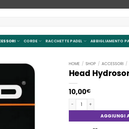
CESSORI
CORDE
RACCHETTE PADEL
ABBIGLIAMENTO P
HOME
/
SHOP
/
ACCESSORI
/
Head Hydrosor
Aggiungi
alla lista
dei
10,00
€
desideri
Head Hydrosorb Pro Black 
AGGIUNGI A