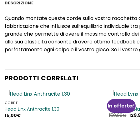
DESCRIZIONE
Quando montate queste corde sulla vostra racchetta dovr
fabbricazione che influisce sull’equilibrio individuale
grande che permette di avere il massimo controllo dei vos
alla sua elasticità consente di avere ottimo feedback e
perfettamente ogni colpo e il vostro gioco. Se il vostro 
PRODOTTI CORRELATI
CORDE
CORDE
In offerta!
Aggiungi
Head Linx Anthracite 1.30
Head Lynx Gial
alla lista
Il
15,00
€
150,00
€
129,
dei
prez
desideri
origi
era:
150,