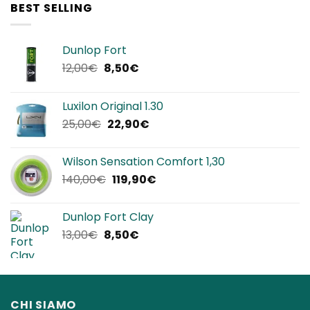
BEST SELLING
Dunlop Fort
Il
Il
12,00
€
8,50
€
prezzo
prezzo
originale
attuale
Luxilon Original 1.30
era:
è:
Il
Il
25,00
€
22,90
€
12,00€.
8,50€.
prezzo
prezzo
originale
attuale
Wilson Sensation Comfort 1,30
era:
è:
Il
Il
140,00
€
119,90
€
25,00€.
22,90€.
prezzo
prezzo
originale
attuale
Dunlop Fort Clay
era:
è:
Il
Il
13,00
€
8,50
€
140,00€.
119,90€.
prezzo
prezzo
originale
attuale
era:
è:
13,00€.
8,50€.
CHI SIAMO