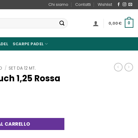
Chi siamo
Contatti
Wishlist
0,00
€
0
ADEL
SCARPE PADEL
D
/
SET DA 12 MT.
ch 1,25 Rossa
zzo
a quantità
uale
L CARRELLO
90€.