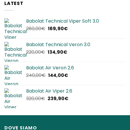
LATEST
Babolat Technical Viper Soft 3.0
Il
Il
280,00
€
169,90
€
prezzo
prezzo
originale
attuale
Babolat Technical Veron 3.0
era:
è:
Il
Il
220,00
€
134,90
€
280,00€.
169,90€.
prezzo
prezzo
originale
attuale
Babolat Air Veron 2.6
era:
è:
Il
Il
240,00
€
144,00
€
220,00€.
134,90€.
prezzo
prezzo
originale
attuale
Babolat Air Viper 2.6
era:
è:
Il
Il
320,00
€
239,90
€
240,00€.
144,00€.
prezzo
prezzo
originale
attuale
era:
è:
320,00€.
239,90€.
DOVE SIAMO