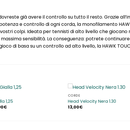
este già avere il controllo su tutto il resto. Grazie all’
 tra potenza e controllo di ogni corda, la monofilamento H
tri colpi. Ideata per tennisti di alto livello che giocano n
 massima sensibilità. La conseguenza: potrete continuare a
gioco di basa su un controllo ad alto livello, la HAWK TOUC
CORDE
Aggiungi
la 1,25
Head Velocity Nera 1.30
alla lista
Il
90
€
13,00
€
dei
zo
prezzo
desideri
nale
attuale
è:
00€.
129,90€.