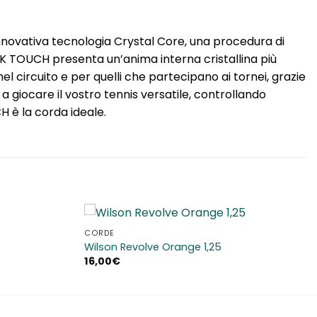
innovativa tecnologia Crystal Core, una procedura di
AWK TOUCH presenta un’anima interna cristallina più
el circuito e per quelli che partecipano ai tornei, grazie
 giocare il vostro tennis versatile, controllando
H è la corda ideale.
CORDE
Aggiungi
Aggiungi
Wilson Revolve Orange 1,25
alla lista
alla lista
16,00
€
dei
dei
desideri
desideri