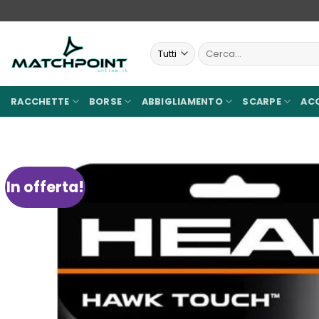
Salta
ai
contenuti
Cerca:
RACCHETTE
BORSE
ABBIGLIAMENTO
SCARPE
AC
In offerta!